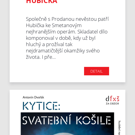
HUBIČKA
Společně s Prodanou nevěstou patří
Hubička ke Smetanovým
nejhranějším operám. Skladatel dílo
komponoval v době, kdy už byl
hluchý a prožíval tak
nejdramatičtější okamžiky svého
života. I pře...
DETAIL