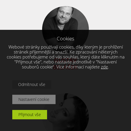
Cookies
Webové stránky používají cookies, díky kterým je prohlížení
stránek příjemnější a snazší. Ke zpracování některých
cookies potřebujeme od vás souhlas, který dáte kliknutím na
GUSTAV
"Přijmout vše", nebo nastavte jednotlivě v "Nastavení
BELÁČEK
souborů cookie“. Více informací najdete
zde
.
Odmítnout vše
Nastavení cookie
Přijmout vše