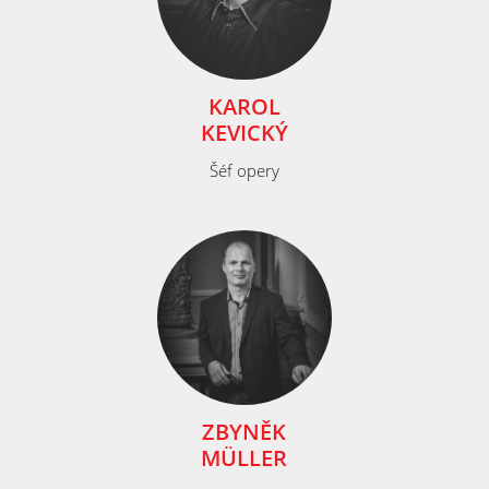
KAROL
KEVICKÝ
Šéf opery
ZBYNĚK
MÜLLER