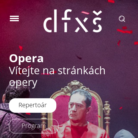
HUDBA Z FOYER
Komorní koncert v
Šaldově divadle
16. 9. od 17.00
Program