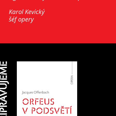
Karol Kevický
šéf opery
ŘIPRAVUJEME