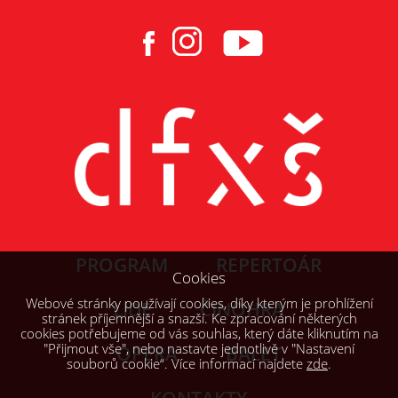
PROGRAM
REPERTOÁR
Cookies
Webové stránky používají cookies, díky kterým je prohlížení
LIDÉ
ČINOHRA
stránek příjemnější a snazší. Ke zpracování některých
cookies potřebujeme od vás souhlas, který dáte kliknutím na
"Přijmout vše", nebo nastavte jednotlivě v "Nastavení
OPERA
BALET
souborů cookie“. Více informací najdete
zde
.