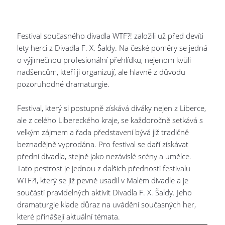
Festival současného divadla WTF?! založili už před devíti
lety herci z Divadla F. X. Šaldy. Na české poměry se jedná
o výjimečnou profesionální přehlídku, nejenom kvůli
nadšencům, kteří ji organizují, ale hlavně z důvodu
pozoruhodné dramaturgie.
Festival, který si postupně získává diváky nejen z Liberce,
ale z celého Libereckého kraje, se každoročně setkává s
velkým zájmem a řada představení bývá již tradičně
beznadějně vyprodána. Pro festival se daří získávat
přední divadla, stejně jako nezávislé scény a umělce.
Tato pestrost je jednou z dalších předností festivalu
WTF?!, který se již pevně usadil v Malém divadle a je
součástí pravidelných aktivit Divadla F. X. Šaldy. Jeho
dramaturgie klade důraz na uvádění současných her,
které přinášejí aktuální témata.