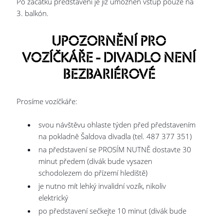
Po začátku představení je již umožněn vstup pouze na
3. balkón.
UPOZORNĚNÍ PRO
VOZÍČKÁŘE - DIVADLO NENÍ
BEZBARIÉROVÉ
Prosíme vozíčkáře:
svou návštěvu ohlaste týden před představením
na pokladně Šaldova divadla (tel. 487 377 351)
na představení se PROSÍM NUTNĚ dostavte 30
minut předem (divák bude vysazen
schodolezem do přízemí hlediště)
je nutno mít lehký invalidní vozík, nikoliv
elektrický
po představení sečkejte 10 minut (divák bude