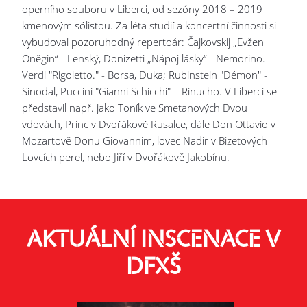
operního souboru v Liberci, od sezóny 2018 – 2019
kmenovým sólistou. Za léta studií a koncertní činnosti si
vybudoval pozoruhodný repertoár: Čajkovskij „Evžen
Oněgin“ - Lenský, Donizetti „Nápoj lásky“ - Nemorino.
Verdi "Rigoletto." - Borsa, Duka; Rubinstein "Démon" -
Sinodal, Puccini "Gianni Schicchi" – Rinucho. V Liberci se
představil např. jako Toník ve Smetanových Dvou
vdovách, Princ v Dvořákově Rusalce, dále Don Ottavio v
Mozartově Donu Giovannim, lovec Nadir v Bizetových
Lovcích perel, nebo Jiří v Dvořákově Jakobínu.
AKTUÁLNÍ INSCENACE V
DFXŠ