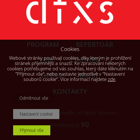
PROGRAM
REPERTOÁR
Cookies
Webové stránky používají cookies, díky kterým je prohlížení
LIDÉ
ČINOHRA
stránek příjemnější a snazší. Ke zpracování některých
cookies potřebujeme od vás souhlas, který dáte kliknutím na
"Přijmout vše", nebo nastavte jednotlivě v "Nastavení
OPERA
BALET
souborů cookie“. Více informací najdete
zde
.
KONTAKTY
Odmítnout vše
© 2026, Šaldovo divadlo. All Rights Reserved
Nastavení cookie
5Q
Developed by
Přijmout vše