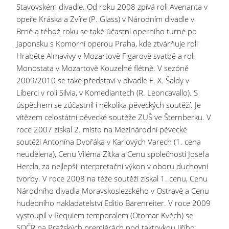
Stavovském divadle. Od roku 2008 zpívá roli Avenanta v
opeře Kráska a Zvíře (P. Glass) v Národním divadle v
Brně a téhož roku se také účastní operního turné po
Japonsku s Komorní operou Praha, kde ztvárňuje roli
Hraběte Almavivy v Mozartově Figarově svatbě a roli
Monostata v Mozartově Kouzelné flétně. V sezóně
2009/2010 se také představí v divadle F. X. Šaldy v
Liberci v roli Silvia, v Komediantech (R. Leoncavallo). S
úspěchem se zúčastnil i několika pěveckých soutěží. Je
vítězem celostátní pěvecké soutěže ZUŠ ve Šternberku. V
roce 2007 získal 2. místo na Mezinárodní pěvecké
soutěži Antonína Dvořáka v Karlových Varech (1. cena
neudělena), Cenu Viléma Zítka a Cenu společnosti Josefa
Hercla, za nejlepší interpretační výkon v oboru duchovní
tvorby. V roce 2008 na téže soutěži získal 1. cenu, Cenu
Národního divadla Moravskoslezského v Ostravě a Cenu
hudebního nakladatelství Editio Bärenreiter. V roce 2009
vystoupil v Requiem temporalem (Otomar Kvěch) se
SOČR na Pražských premiérách pod taktovkou Jiřího