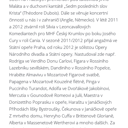
Maláta a v duchovní kantátě „Sedm posledních slov
Krista“ (Théodore Dubois). Dále se věnuje koncertní
činnosti u nás i v zahraničí (Anglie, Německo). V létě 2011
a 2012 ztvárnil roli Silvia v Leoncavallových
Komediantech pro MHF Český Krumlov po boku Josého
Cury v roli Cania. V sezoně 2011/2012 přijal angažmá ve
Státní opeře Praha, od roku 2012 je sólistou Opery
Národního divadla a Státní opery. Nastudoval zde např.
Rodriga ve Verdiho Donu Carlovi, Figara v Rossiniho
Lazebníku sevillském, Dandiniho v Rossiniho Popelce,
Hraběte Almavivu v Mozartově Figarově svatbě,
Papagena v Mozartově Kouzelné flétně, Pinga v
Pucciniho Turandot, Adolfa ve Dvořákově Jakobínovi,
Mercutia v Gounodově Romeovi a Julii, Maestra v
Donizettiho Poprasku v opeře, Haraštu v Janáčkových
Příhodách lišky Bystroušky, Čekunova v Janáčkově opeře
Z mrtvého domu, Henryho Cuffa v Brittenově Glorianě,
Alberta v Massenetově Wertherovi a mnoho dalších. Za