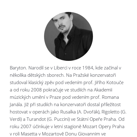
Baryton. Narodil se v Liberci v roce 1984, kde začínal v
několika dětských sborech. Na Pražské konzervatoři
studoval klasický zpěv pod vedením prof. Jiřího Kotouče
a od roku 2008 pokračuje ve studiích na Akademii
múzických umění v Praze pod vedením prof. Romana
Janála. Již při studiích na konzervatoři dostal příležitost
hostovat v operách jako Rusalka (A. Dvořák), Rigoletto (G.
Verdi) a Turandot (G. Puccini) ve Státní Opeře Praha. Od
roku 2007 účinkuje v letní stagioně Mozart Opery Praha
v roli Masetta v Mozartově Donu Giovannim ve