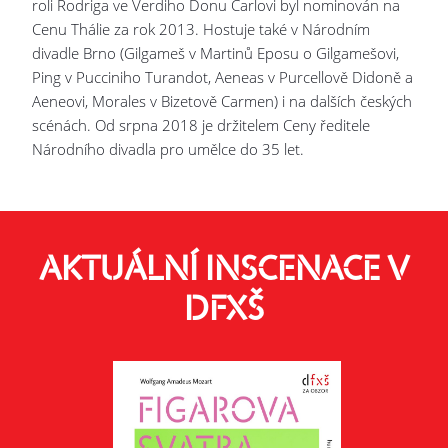
roli Rodriga ve Verdiho Donu Carlovi byl nominován na
Cenu Thálie za rok 2013. Hostuje také v Národním
divadle Brno (Gilgameš v Martinů Eposu o Gilgamešovi,
Ping v Pucciniho Turandot, Aeneas v Purcellově Didoně a
Aeneovi, Morales v Bizetově Carmen) i na dalších českých
scénách. Od srpna 2018 je držitelem Ceny ředitele
Národního divadla pro umělce do 35 let.
AKTUÁLNÍ INSCENACE V
DFXŠ