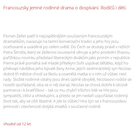
Francouzsky jemné rodinné drama o dospívání. Rodičů i dětí.
Florian Zeller patří k nejúspěšnějším současným francouzským
dramatikům, navazuje na tamní konverzační tradici a jeho hry jsou
oceňované a uváděné po celém světě. Do Čech se dostaly právě v režiích
Petra Štindla, který se Zellerovi soustavně věnuje a jeho poslední žhavou
pařížskou novinku představí libereckým divákům jako prvním v republice.
Pierre právě pomáhá své mladé přítelkyni Sofii uspávat děťátko, když ho
překvapí návštěva jeho bývalé ženy Anne. Jejich sedmnáctiletý syn Nicolas
dobré tři měsíce chodí za školu a osamělá matka si s ním už vůbec neví
rady. Složité rodinné vztahy jsou dnes úplně obvyklé, Nicolasovi rodiče se
rozešli spořádaně, oba se o něj starají, Nicolas se chová dobře k otcově
partnerce i k bratříčkovi – tak co mu chybí? Všichni lidé ve hře jsou
sympatičtí, citliví a ohleduplní, a přesto se jim nedaří uspořádat rodinný
život tak, aby se cítili šťastně. A jde to vůbec? Hra Syn se s francouzskou
jemností i otevřeností dotýká zmatků v současné rodině.
Vhodné od 12 let.