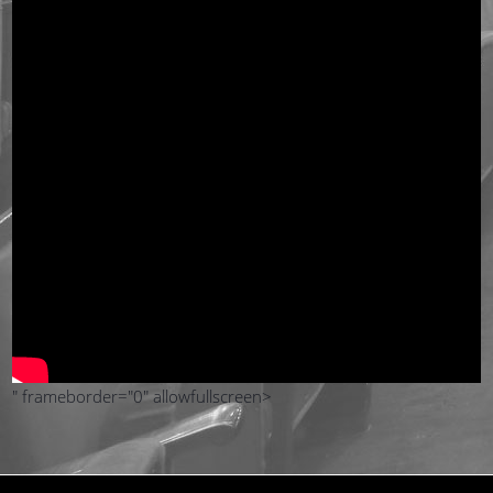
" frameborder="0" allowfullscreen>