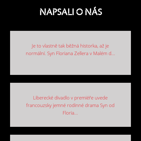
NAPSALI O NÁS
Je to vlastně tak běžná historka, až je
normální. Syn Floriana Zellera v Malém d...
Liberecké divadlo v premiéře uvede
francouzsky jemné rodinné drama Syn od
Floria...