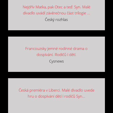
Nejdřív Matka, pak Otec a teď: Syn. Malé
divadlo uvádí závěrečnou část trilogie ...
Český rozhlas
Francouzsky jemné rodinné drama o
dospívání. Rodičů i dětí.
Cysnews
Česká premiéra v Liberci. Malé divadlo uvede
hru o dospívání dětí i rodičů Syn...