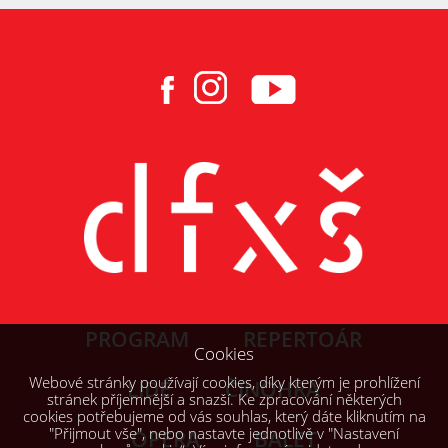
PROGRAM
REPERTOÁR
Cookies
Webové stránky používají cookies, díky kterým je prohlížení
LIDÉ
ČINOHRA
stránek příjemnější a snazší. Ke zpracování některých
cookies potřebujeme od vás souhlas, který dáte kliknutím na
"Přijmout vše", nebo nastavte jednotlivě v "Nastavení
OPERA
BALET