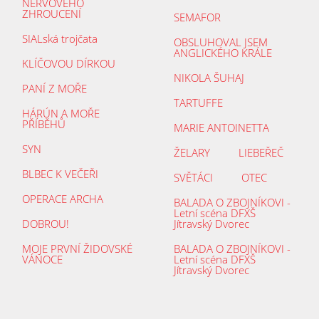
NERVOVÉHO
ZHROUCENÍ
SEMAFOR
SIALská trojčata
OBSLUHOVAL JSEM
ANGLICKÉHO KRÁLE
KLÍČOVOU DÍRKOU
NIKOLA ŠUHAJ
PANÍ Z MOŘE
TARTUFFE
HÁRÚN A MOŘE
PŘÍBĚHŮ
MARIE ANTOINETTA
SYN
ŽELARY
LIEBEŘEČ
BLBEC K VEČEŘI
SVĚTÁCI
OTEC
OPERACE ARCHA
BALADA O ZBOJNÍKOVI -
Letní scéna DFXŠ
DOBROU!
Jítravský Dvorec
MOJE PRVNÍ ŽIDOVSKÉ
BALADA O ZBOJNÍKOVI -
VÁNOCE
Letní scéna DFXŠ
Jítravský Dvorec