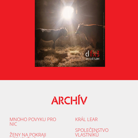
ARCHÍV
MNOHO POVYKU PRO
KRÁL LEAR
NIC
SPOLEČENSTVO
ŽENY NA POKRAJI
VLASTNÍKŮ