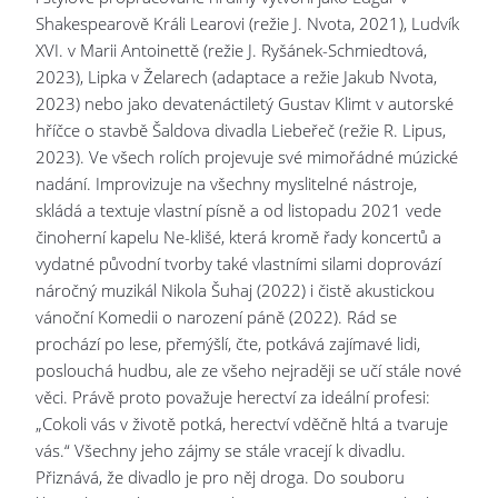
Shakespearově Králi Learovi (režie J. Nvota, 2021), Ludvík
XVI. v Marii Antoinettě (režie J. Ryšánek-Schmiedtová,
2023), Lipka v Želarech (adaptace a režie Jakub Nvota,
2023) nebo jako devatenáctiletý Gustav Klimt v autorské
hříčce o stavbě Šaldova divadla Liebeřeč (režie R. Lipus,
2023). Ve všech rolích projevuje své mimořádné múzické
nadání. Improvizuje na všechny myslitelné nástroje,
skládá a textuje vlastní písně a od listopadu 2021 vede
činoherní kapelu Ne-klišé, která kromě řady koncertů a
vydatné původní tvorby také vlastními silami doprovází
náročný muzikál Nikola Šuhaj (2022) i čistě akustickou
vánoční Komedii o narození páně (2022). Rád se
prochází po lese, přemýšlí, čte, potkává zajímavé lidi,
poslouchá hudbu, ale ze všeho nejraději se učí stále nové
věci. Právě proto považuje herectví za ideální profesi:
„Cokoli vás v životě potká, herectví vděčně hltá a tvaruje
vás.“ Všechny jeho zájmy se stále vracejí k divadlu.
Přiznává, že divadlo je pro něj droga. Do souboru