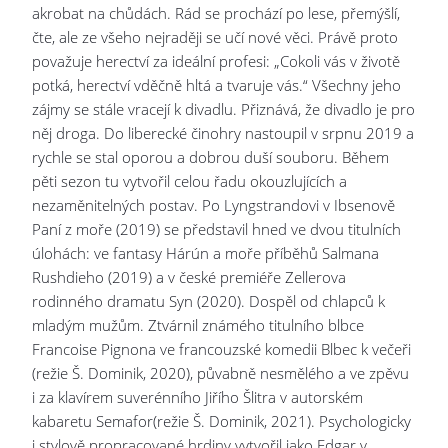
akrobat na chůdách. Rád se prochází po lese, přemýšlí,
čte, ale ze všeho nejraději se učí nové věci. Právě proto
považuje herectví za ideální profesi: „Cokoli vás v životě
potká, herectví vděčně hltá a tvaruje vás.“ Všechny jeho
zájmy se stále vracejí k divadlu. Přiznává, že divadlo je pro
něj droga. Do liberecké činohry nastoupil v srpnu 2019 a
rychle se stal oporou a dobrou duší souboru. Během
pěti sezon tu vytvořil celou řadu okouzlujících a
nezaměnitelných postav. Po Lyngstrandovi v Ibsenově
Paní z moře (2019) se představil hned ve dvou titulních
úlohách: ve fantasy Hárún a moře příběhů Salmana
Rushdieho (2019) a v české premiéře Zellerova
rodinného dramatu Syn (2020). Dospěl od chlapců k
mladým mužům. Ztvárnil známého titulního blbce
Francoise Pignona ve francouzské komedii Blbec k večeři
(režie Š. Dominik, 2020), půvabně nesmělého a ve zpěvu
i za klavírem suverénního Jiřího Šlitra v autorském
kabaretu Semafor(režie Š. Dominik, 2021). Psychologicky
i stylově propracované hrdiny vytvořil jako Edgar v