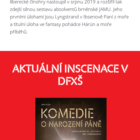
liberecké činohry nastoupil v srpnu 2019 a rozšířil tak
zdejší silnou sestavu absolventů brněnské JAMU. Jeho
prvními úlohami jsou Lyngstrand v Ibsenově Paní z moře
a titulní úloha ve fantasy pohádce Hárún a moře
příběhů.
AKTUÁLNÍ INSCENACE V
DFXŠ