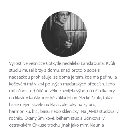
Vyrostl ve vesničce Cotkytle nedaleko Lanškrouna. Kvůli
studiu musel brzy z domu, snad proto o sobě s
nadsázkou prohlašuje, že doma je tam, kde má peřinu, a
kočování má v krvi po svých maďarských předcích. Jeho
múzičnost od útlého věku rozvíjela výborná učitelka hry
na klavír v lanškrounské základní umělecké škole, takže
hraje nejen skvěle na klavír, ale taky na kytaru,
harmoniku, bicí, basu nebo skleničky. Na JAMU studoval v
ročníku Oxany Smilkové, během studia účinkoval v
ostravském Cirkuse trochu jinak jako mim, klaun a