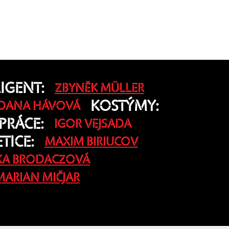
IGENT:
ZBYNĚK MÜLLER
KOSTÝMY:
DANA HÁVOVÁ
PRÁCE:
IGOR VEJSADA
TICE:
MAXIM BIRIUCOV
KA BRODACZOVÁ
MARIAN MIČJAR