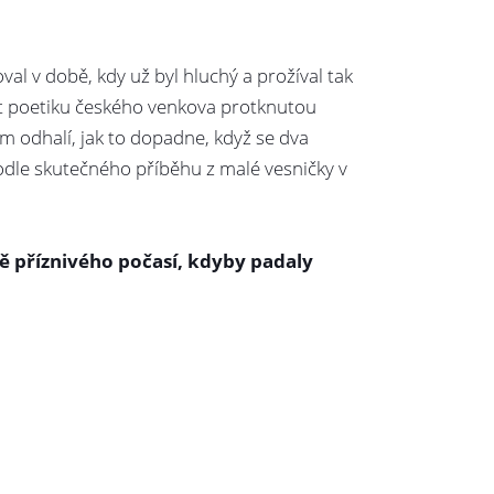
 v době, kdy už byl hluchý a prožíval tak
out poetiku českého venkova protknutou
 odhalí, jak to dopadne, když se dva
podle skutečného příběhu z malé vesničky v
dě příznivého počasí, kdyby padaly