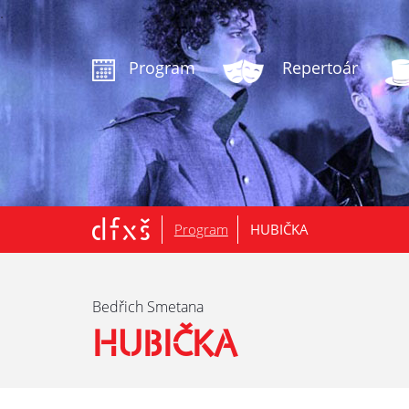
.
Program
Repertoár
Program
HUBIČKA
Bedřich Smetana
HUBIČKA