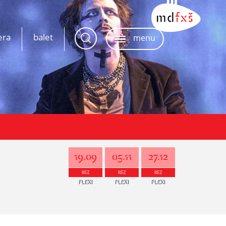
era
balet
menu
19.09
05.11
27.12
REZ
REZ
REZ
FLEXI
FLEXI
FLEXI