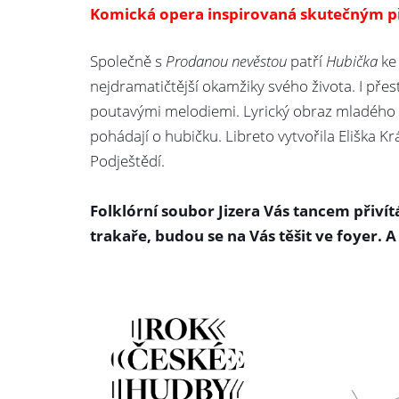
Komická opera inspirovaná skutečným př
Společně s
Prodanou nevěstou
patří
Hubička
ke 
nejdramatičtější okamžiky svého života. I př
poutavými melodiemi. Lyrický obraz mladého v
pohádají o hubičku. Libreto vytvořila Eliška K
Podještědí.
Folklórní soubor Jizera Vás tancem přiví
trakaře, budou se na Vás těšit ve foyer. A 