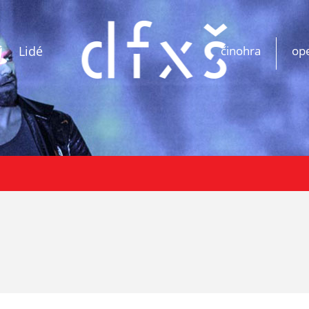
Lidé
činohra
op