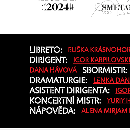
LIBRETO:
ELIŠKA KRÁSNOHO
DIRIGENT:
IGOR KARPILOVSKI
SBORMISTR:
DANA HÁVOVÁ
DRAMATURGIE:
LENKA DA
ASISTENT DIRIGENTA:
IGOR
KONCERTNÍ MISTR:
YURIY
NÁPOVĚDA:
ALENA MIRJAM