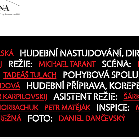
HUDEBNÍ NASTUDOVÁNÍ, DIR
RSKÁ
REŽIE:
SCÉNA:
J
MICHAEL TARANT
POHYBOVÁ SPOLU
TADEÁŠ TULACH
HUDEBNÍ PŘÍPRAVA, KOREPE
NDOVÁ
ASISTENT REŽIE:
 KARPILOVSKIJ
ŠÁR
INSPICE:
 HORBACHUK
PETR MATĚJÁK
FOTO:
 REŽNÁ
DANIEL DANČEVSKÝ