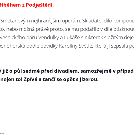
íběhem z Podještědí.
Smetanovým nejhranějším operám. Skladatel dílo komponoval
esto, nebo možná právě proto, se mu podařilo v díle otiskn
esnického páru Vendulky a Lukáše s nikterak složitým dějem
rásnohorská podle povídky Karoliny Světlé, která ji sepsala 
tá již o půl sedmé před divadlem, samozřejmě v přípa
nejen to! Zpívá a tančí se opět s Jizerou.