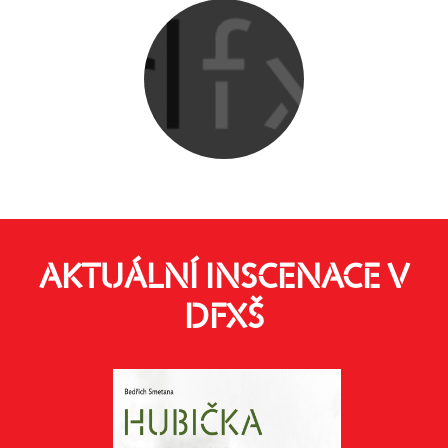
AKTUÁLNÍ INSCENACE V
DFXŠ