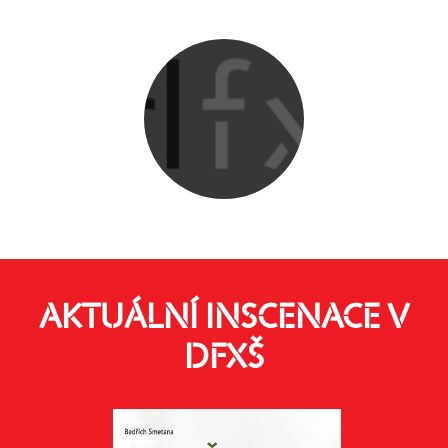
AKTUÁLNÍ INSCENACE V
DFXŠ