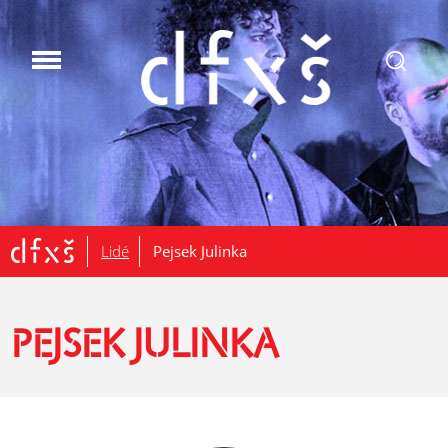
.
Lidé
Pejsek Julinka
PEJSEK JULINKA