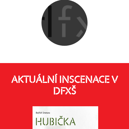
AKTUÁLNÍ INSCENACE V
DFXŠ