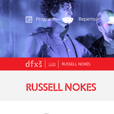
.
Program
Repertoár
Lidé
RUSSELL NOKES
RUSSELL NOKES