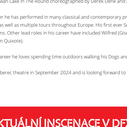
Swan Lake In The Round choreographed by Derek Dene and pe
eer he has performed in many classical and contemporary 
s well as multiple tours throughout Europe. His first ever So
ns. Other lead roles in his career have included Wilfred (Gis
n Quixote).
career he loves spending time outdoors walking his Dogs and
iberec theatre in September 2024 and is looking forward t
KTUÁLNÍ INSCENACE V DF