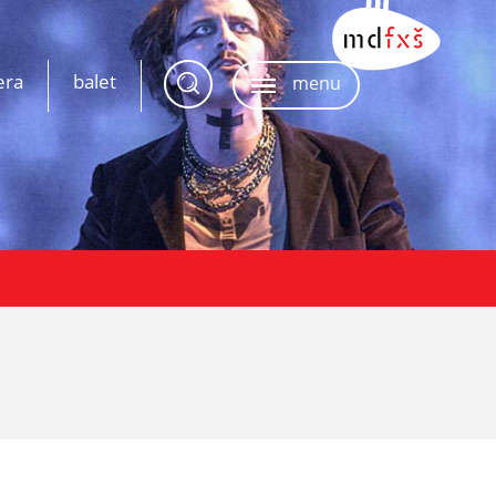
era
balet
menu