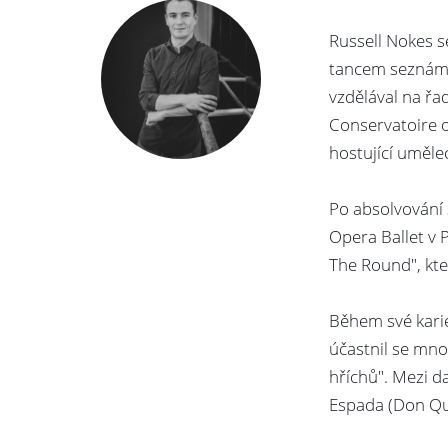
Russell Nokes se
tancem seznámil
vzdělával na řa
Conservatoire o
hostující uměle
Po absolvování 
Opera Ballet v P
The Round", kte
Během své kari
účastnil se mno
hříchů". Mezi da
Espada (Don Qui