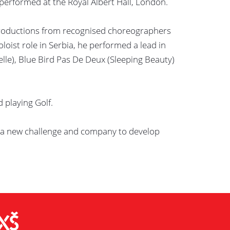
rformed at the Royal Albert Hall, London.
productions from recognised choreographers
loist role in Serbia, he performed a lead in
elle), Blue Bird Pas De Deux (Sleeping Beauty)
 playing Golf.
o a new challenge and company to develop
XŠ