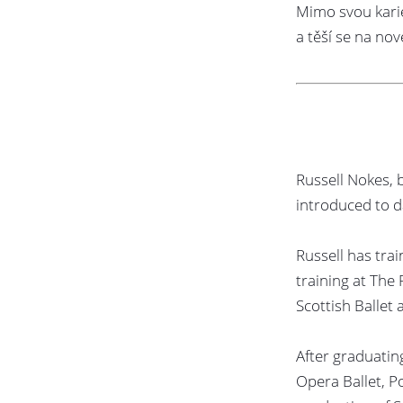
Mimo svou karié
a těší se na nové
Russell Nokes, 
introduced to da
Russell has tra
training at The
Scottish Ballet 
After graduatin
Opera Ballet, Po