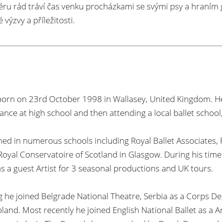
ru rád tráví čas venku procházkami se svými psy a hraním gol
 výzvy a příležitosti.
born on 23rd October 1998 in Wallasey, United Kingdom. He 
nce at high school and then attending a local ballet school,
ined in numerous schools including Royal Ballet Associates,
 Royal Conservatoire of Scotland in Glasgow. During his tim
as a guest Artist for 3 seasonal productions and UK tours.
g he joined Belgrade National Theatre, Serbia as a Corps De
land. Most recently he joined English National Ballet as a A