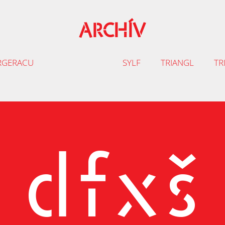
ARCHÍV
RGERACU
SYLF
TRIANGL
TR