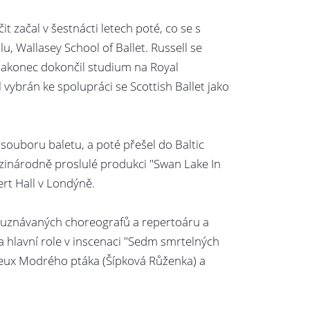
t začal v šestnácti letech poté, co se s
u, Wallasey School of Ballet. Russell se
 nakonec dokončil studium na Royal
ybrán ke spolupráci se Scottish Ballet jako
 souboru baletu, a poté přešel do Baltic
 mezinárodně proslulé produkci "Swan Lake In
rt Hall v Londýně.
 uznávaných choreografů a repertoáru a
a hlavní role v inscenaci "Sedm smrtelných
de Deux Modrého ptáka (Šípková Růženka) a