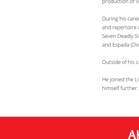
production of 
During his car
and repertoire a
Seven Deadly Si
and Espada (Do
Outside of his 
He joined the L
himself further.
A