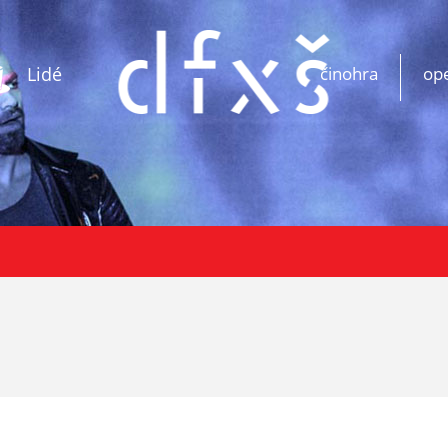
Lidé
činohra
op