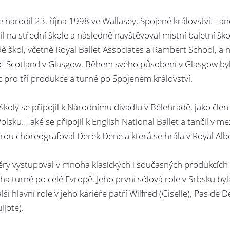
 narodil 23. října 1998 ve Wallasey, Spojené království. Tanči
 na střední škole a následně navštěvoval místní baletní škol
dě škol, včetně Royal Ballet Associates a Rambert School, a
f Scotland v Glasgow. Během svého působení v Glasgow byl v
c pro tři produkce a turné po Spojeném království.
školy se připojil k Národnímu divadlu v Bělehradě, jako člen
olsku. Také se připojil k English National Ballet a tančil v
rou choreografoval Derek Dene a která se hrála v Royal Albe
éry vystupoval v mnoha klasických i současných produkcích
ha turné po celé Evropě. Jeho první sólová role v Srbsku byl
lší hlavní role v jeho kariéře patří Wilfred (Giselle), Pas 
jote).