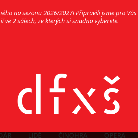
ného na sezonu 2026/2027! Připravili jsme pro Vás
í ve 2 sálech, ze kterých si snadno vyberete.
OÁR
LIDÉ
ČINOHRA
OPERA