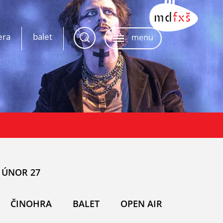
era
balet
menu
ÚNOR 27
ČINOHRA
BALET
OPEN AIR