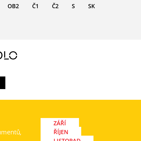
OB2
Č1
Č2
S
SK
DLO
ZÁŘÍ
umentů
,
ŘÍJEN
LISTOPAD