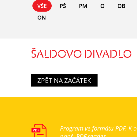
VŠE
PŠ
PM
O
OB
ON
ŠALDOVO DIVADLO
ZPĚT NA ZAČÁTEK
Program ve formátu PDF. K ot
např. PDF reader.