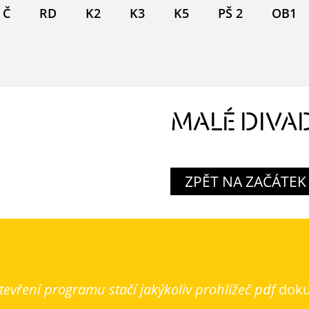
Č
RD
K2
K3
K5
PŠ 2
OB1
MALÉ DIVA
ZPĚT NA ZAČÁTEK
evření programu stačí jakýkoliv prohlížeč pdf
dok