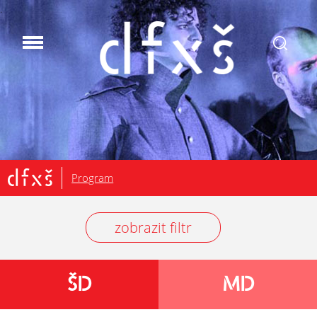
.
Program
zobrazit filtr
ŠD
MD