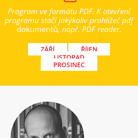
Program ve formátu PDF. K otevření
programu stačí jakýkoliv prohlížeč pdf
dokumentů
, např. PDF reader.
ZÁŘÍ
ŘÍJEN
LISTOPAD
PROSINEC