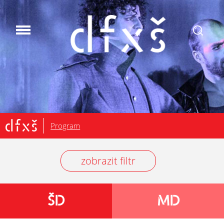
.
Program
zobrazit filtr
ŠD
MD