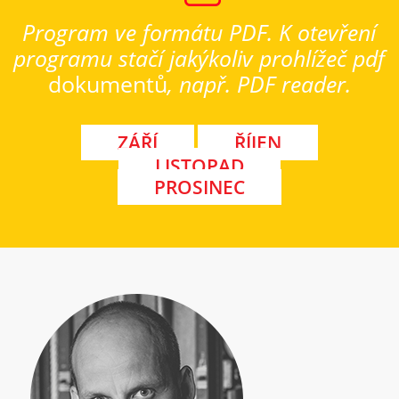
Program ve formátu PDF. K otevření
programu stačí jakýkoliv prohlížeč pdf
dokumentů
, např. PDF reader.
ZÁŘÍ
ŘÍJEN
LISTOPAD
PROSINEC