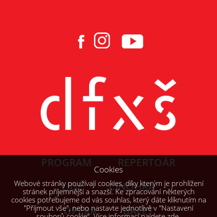
PROGRAM
REPERTOÁR
Cookies
Webové stránky používají cookies, díky kterým je prohlížení
LIDÉ
ČINOHRA
stránek příjemnější a snazší. Ke zpracování některých
cookies potřebujeme od vás souhlas, který dáte kliknutím na
"Přijmout vše", nebo nastavte jednotlivě v "Nastavení
OPERA
BALET
souborů cookie“. Více informací najdete
zde
.