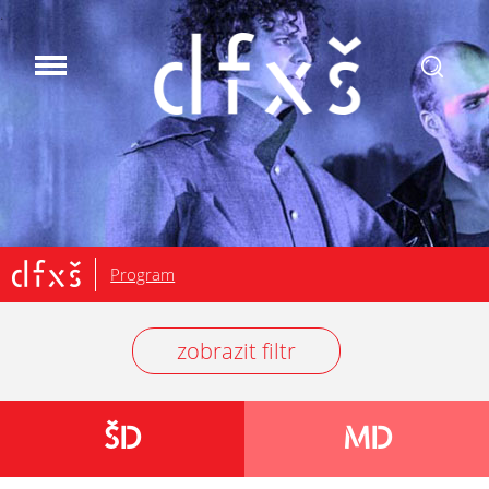
.
Program
zobrazit filtr
ŠD
MD