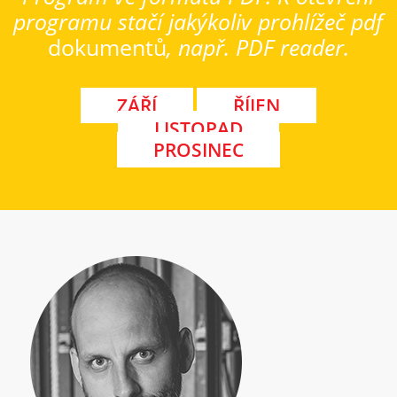
programu stačí jakýkoliv prohlížeč pdf
dokumentů
, např. PDF reader.
ZÁŘÍ
ŘÍJEN
LISTOPAD
PROSINEC