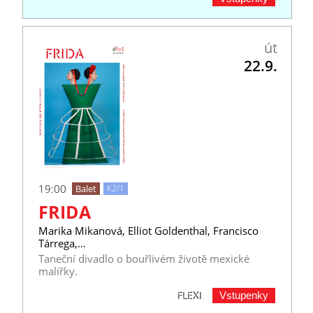
út
22.9.
19:00
Balet
K2/1
FRIDA
Marika Mikanová, Elliot Goldenthal, Francisco
Tárrega,…
Taneční divadlo o bouřlivém životě mexické
malířky.
Vstupenky
FLEXI