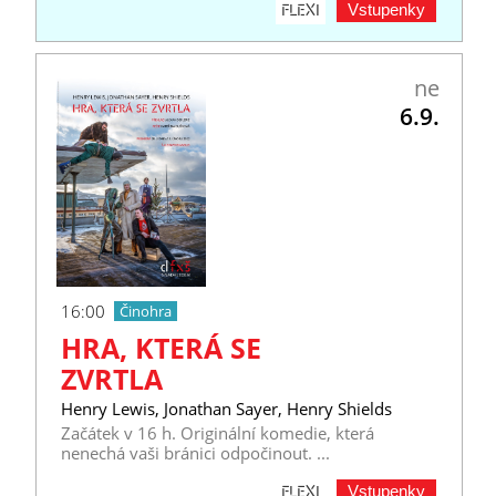
Vstupenky
FLEXI
ne
6.9.
16:00
Činohra
HRA, KTERÁ SE
ZVRTLA
Henry Lewis, Jonathan Sayer, Henry Shields
Začátek v 16 h. Originální komedie, která
nenechá vaši bránici odpočinout. ...
Vstupenky
FLEXI