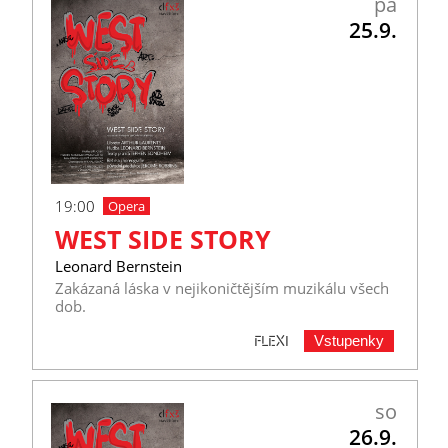
pá
25.9.
19:00
Opera
WEST SIDE STORY
Leonard Bernstein
Zakázaná láska v nejikoničtějším muzikálu všech
dob.
Vstupenky
FLEXI
so
26.9.