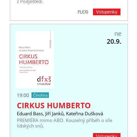
z Podještědí.
Vstupenky
FLEXI
ne
20.9.
19:00
Činohra
CIRKUS HUMBERTO
Eduard Bass, Jiří Janků, Kateřina Dušková
PREMIÉRA mimo ABO. Kouzelný příběh o síle
lidských snů.
Vstupenky