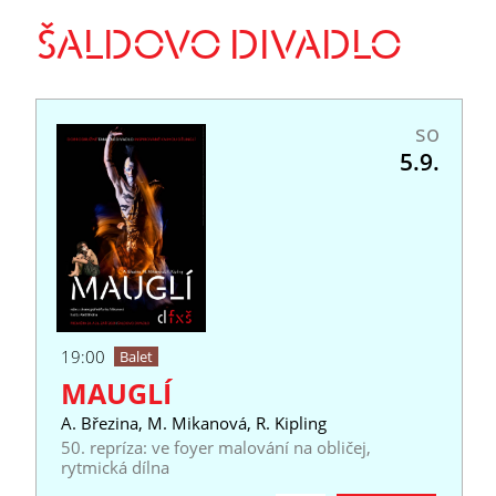
ŠALDOVO DIVADLO
so
5.9.
19:00
Balet
MAUGLÍ
A. Březina, M. Mikanová, R. Kipling
50. repríza: ve foyer malování na obličej,
rytmická dílna