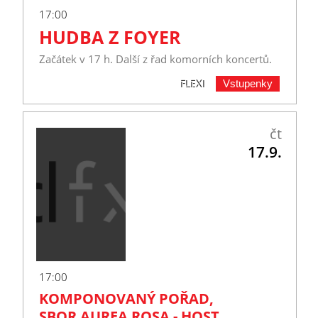
17:00
HUDBA Z FOYER
Začátek v 17 h. Další z řad komorních koncertů.
Vstupenky
FLEXI
čt
17.9.
17:00
KOMPONOVANÝ POŘAD,
SBOR AUREA ROSA - HOST