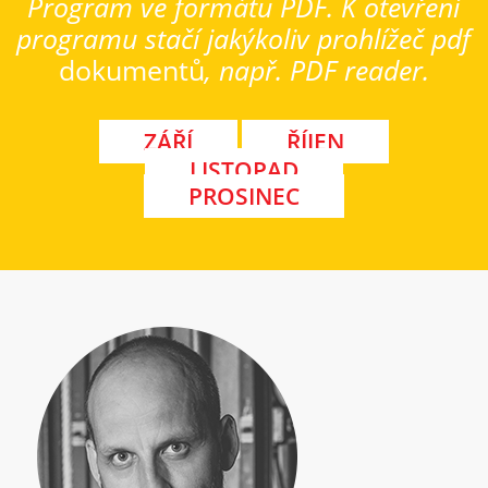
Program ve formátu PDF. K otevření
programu stačí jakýkoliv prohlížeč pdf
dokumentů
, např. PDF reader.
ZÁŘÍ
ŘÍJEN
LISTOPAD
PROSINEC