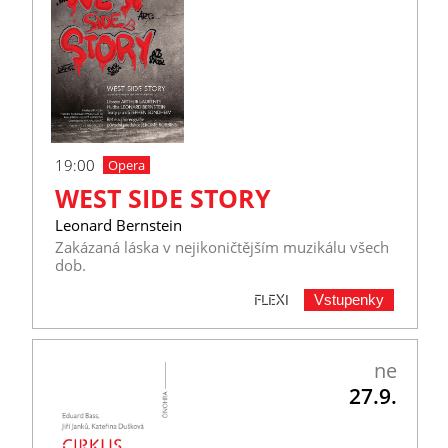
19:00
Opera
WEST SIDE STORY
Leonard Bernstein
Zakázaná láska v nejikoničtějším muzikálu všech
dob.
Vstupenky
FLEXI
ne
27.9.