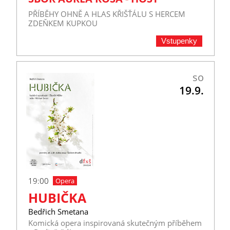
PŘÍBĚHY OHNĚ A HLAS KŘIŠŤÁLU S HERCEM
ZDEŇKEM KUPKOU
Vstupenky
so
19.9.
19:00
Opera
HUBIČKA
Bedřich Smetana
Komická opera inspirovaná skutečným příběhem