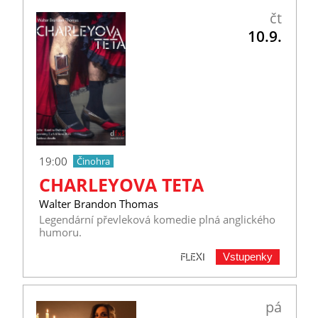
čt
10.9.
19:00
Činohra
CHARLEYOVA TETA
Walter Brandon Thomas
Legendární převleková komedie plná anglického
humoru.
Vstupenky
FLEXI
pá