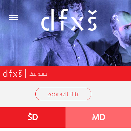
.
Program
zobrazit filtr
ŠD
MD