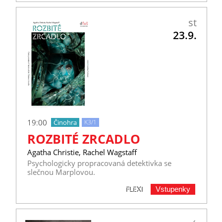
st
23.9.
19:00
Činohra
K3/1
ROZBITÉ ZRCADLO
Agatha Christie, Rachel Wagstaff
Psychologicky propracovaná detektivka se
slečnou Marplovou.
Vstupenky
FLEXI