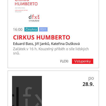
16:00
Činohra
RD/1
CIRKUS HUMBERTO
Eduard Bass, Jiří Janků, Kateřina Dušková
Začátek v 16 h. Kouzelný příběh o síle lidských
snů.
Vstupenky
FLEXI
po
28.9.