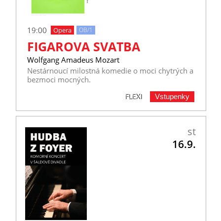
19:00
Opera
OB/1
FIGAROVA SVATBA
Wolfgang Amadeus Mozart
Nestárnoucí milostná komedie o moci chytrých a
bezmoci mocných.
Vstupenky
FLEXI
st
16.9.