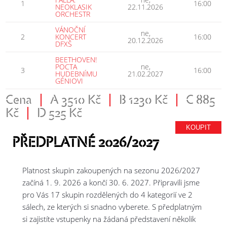
1
16:00
NEOKLASIK
22.11.2026
ORCHESTR
VÁNOČNÍ
ne,
2
KONCERT
16:00
20.12.2026
DFXŠ
BEETHOVEN!
POCTA
ne,
3
16:00
HUDEBNÍMU
21.02.2027
GÉNIOVI
Cena
|
A 3510 Kč
|
B 1230 Kč
|
C 885
Kč
|
D 525 Kč
KOUPIT
PŘEDPLATNÉ 2026/2027
Platnost skupin zakoupených na sezonu 2026/2027
začíná 1. 9. 2026 a končí 30. 6. 2027. Připravili jsme
pro Vás 17 skupin rozdělených do 4 kategorií ve 2
sálech, ze kterých si snadno vyberete. S předplatným
si zajistíte vstupenky na žádaná představení několik