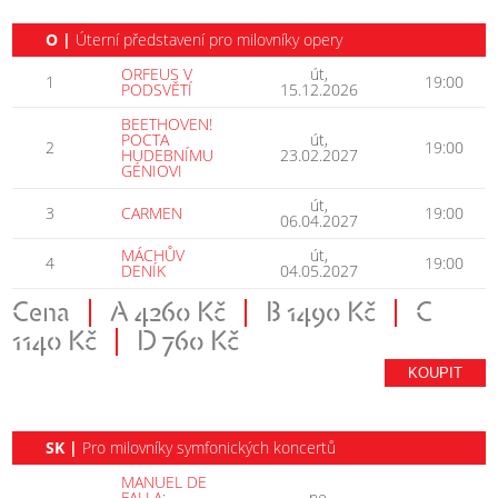
O |
Úterní představení pro milovníky opery
ORFEUS V
út,
1
19:00
PODSVĚTÍ
15.12.2026
BEETHOVEN!
POCTA
út,
2
19:00
HUDEBNÍMU
23.02.2027
GÉNIOVI
út,
3
CARMEN
19:00
06.04.2027
MÁCHŮV
út,
4
19:00
DENÍK
04.05.2027
Cena
|
A 4260 Kč
|
B 1490 Kč
|
C
1140 Kč
|
D 760 Kč
KOUPIT
SK |
Pro milovníky symfonických koncertů
MANUEL DE
FALLA:
ne,