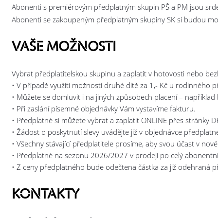
Abonenti s premiérovým předplatným skupin PŠ a PM jsou srdečn
Abonenti se zakoupeným předplatným skupiny SK si budou moci
VAŠE MOŽNOSTI
Vybrat předplatitelskou skupinu a zaplatit v hotovosti nebo b
• V případě využití možnosti druhé dítě za 1,- Kč u rodinného 
• Můžete se domluvit i na jiných způsobech placení – napříkl
• Při zaslání písemné objednávky Vám vystavíme fakturu.
• Předplatné si můžete vybrat a zaplatit ONLINE přes stránky D
• Žádost o poskytnutí slevy uvádějte již v objednávce předplatnéh
• Všechny stávající předplatitele prosíme, aby svou účast v nov
• Předplatné na sezonu 2026/2027 v prodeji po celý abonentní
• Z ceny předplatného bude odečtena částka za již odehraná p
KONTAKTY