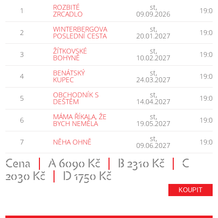
ROZBITÉ
st,
1
19:00
ZRCADLO
09.09.2026
WINTERBERGOVA
st,
2
19:00
POSLEDNÍ CESTA
20.01.2027
ŽÍTKOVSKÉ
st,
3
19:00
BOHYNĚ
10.02.2027
BENÁTSKÝ
st,
4
19:00
KUPEC
24.03.2027
OBCHODNÍK S
st,
5
19:00
DEŠTĚM
14.04.2027
MÁMA ŘÍKALA, ŽE
st,
6
19:00
BYCH NEMĚLA
19.05.2027
st,
7
NĚHA OHNĚ
19:00
09.06.2027
Cena
|
A 6090 Kč
|
B 2310 Kč
|
C
2030 Kč
|
D 1750 Kč
KOUPIT