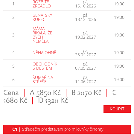
ROZBITÉ
pá,
1
19:00
ZRCADLO
16.10.2026
BENÁTSKÝ
pá,
2
19:00
KUPEC
18.12.2026
MÁMA
ŘÍKALA, ŽE
pá,
3
19:00
BYCH
19.02.2027
NEMĚLA
pá,
4
NĚHA OHNĚ
19:00
23.04.2027
OBCHODNÍK
pá,
5
19:00
S DEŠTĚM
07.05.2027
ŠUMAŘ NA
pá,
6
19:00
STŘEŠE
11.06.2027
Cena
|
A 5850 Kč
|
B 2070 Kč
|
C
1680 Kč
|
D 1320 Kč
KOUPIT
Č1 |
Středeční představení pro milovníky činohry