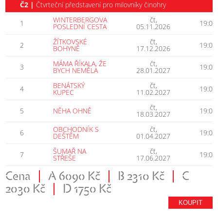
Č2 |
Čtvrteční představení pro milovníky činohry
WINTERBERGOVA
čt,
1
19:00
POSLEDNÍ CESTA
05.11.2026
ŽÍTKOVSKÉ
čt,
2
19:00
BOHYNĚ
17.12.2026
MÁMA ŘÍKALA, ŽE
čt,
3
19:00
BYCH NEMĚLA
28.01.2027
BENÁTSKÝ
čt,
4
19:00
KUPEC
11.02.2027
čt,
5
NĚHA OHNĚ
19:00
18.03.2027
OBCHODNÍK S
čt,
6
19:00
DEŠTĚM
01.04.2027
ŠUMAŘ NA
čt,
7
19:00
STŘEŠE
17.06.2027
Cena
|
A 6090 Kč
|
B 2310 Kč
|
C
2030 Kč
|
D 1750 Kč
KOUPIT