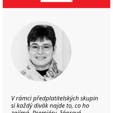
V rámci předplatitelských skupin
si každý divák najde to, co ho
zajímá. Premiéry, žánrové