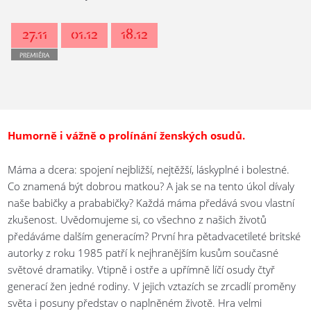
27.11
01.12
18.12
PREMIÉRA
Humorně i vážně o prolínání ženských osudů.
Máma a dcera: spojení nejbližší, nejtěžší, láskyplné i bolestné.
Co znamená být dobrou matkou? A jak se na tento úkol dívaly
naše babičky a prababičky? Každá máma předává svou vlastní
zkušenost. Uvědomujeme si, co všechno z našich životů
předáváme dalším generacím? První hra pětadvacetileté britské
autorky z roku 1985 patří k nejhranějším kusům současné
světové dramatiky. Vtipně i ostře a upřímně líčí osudy čtyř
generací žen jedné rodiny. V jejich vztazích se zrcadlí proměny
světa i posuny představ o naplněném životě. Hra velmi