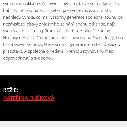
svobodně nakládá s časovými rovinami, takže se matky, dcery i
babičky mohou na jevišti setkat jako vrstevnice, a v tomto
nadhledu vyniká, co mají všechny generace společné: touhu po
nezávislosti, obavy z vlastního selhání, snahu odlišit se, najít
svou vlastní cestu, a přitom stále patřit do náruče rodiny.
Hrdinky nehlásají žádné moralizující návody na život. Reagují na
tlak a výzvy své doby, které si další generace jen stěží dokážou
představit. A společně ohledávají křehkou rovnováhu mezi
odpovědností a svobodou.
REŽIE:
KATEŘINA DUŠKOVÁ