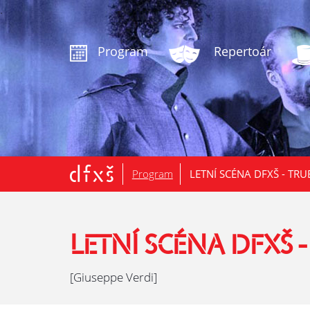
.
Program
Repertoár
Program
LETNÍ SCÉNA DFXŠ - TR
LETNÍ SCÉNA DFXŠ 
[Giuseppe Verdi]