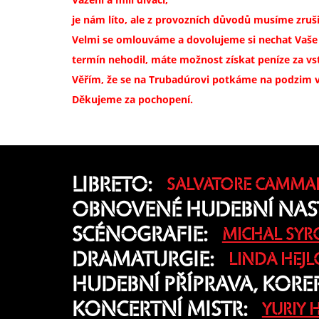
je nám líto, ale z provozních důvodů musíme zruši
Velmi se omlouváme a dovolujeme si nechat Vaše v
termín nehodil, máte možnost získat peníze za vs
Věřím, že se na Trubadúrovi potkáme na podzim v
Děkujeme za pochopení.
LIBRETO:
SALVATORE CAMM
OBNOVENÉ HUDEBNÍ NAS
SCÉNOGRAFIE:
MICHAL SYR
DRAMATURGIE:
LINDA HEJ
HUDEBNÍ PŘÍPRAVA, KOREP
KONCERTNÍ MISTR:
YURIY