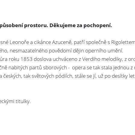
způsobení prostoru. Děkujeme za pochopení.
é Leonoře a cikánce Azuceně, patří společně s Rigolettem a 
lného, nesmazatelného povědomí dějin operního umění.
ra roku 1853 doslova uchváceno z Verdiho melodiky, z orch
ně nabitých partů sborových - opera se tak stala jednou z 
a českých, tak světových pódiích, stále se jí, už po desítky 
ckými titulky.