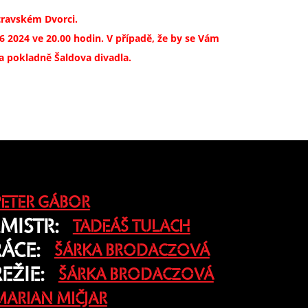
ítravském Dvorci.
 2024 ve 20.00 hodin. V případě, že by se Vám
a pokladně Šaldova divadla.
PETER GÁBOR
MISTR:
TADEÁŠ TULACH
ÁCE:
ŠÁRKA BRODACZOVÁ
EŽIE:
ŠÁRKA BRODACZOVÁ
MARIAN MIČJAR