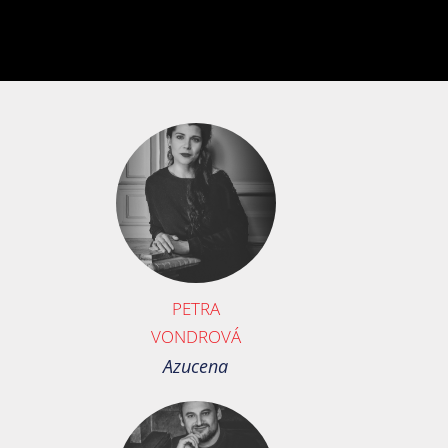
PETRA
VONDROVÁ
Azucena