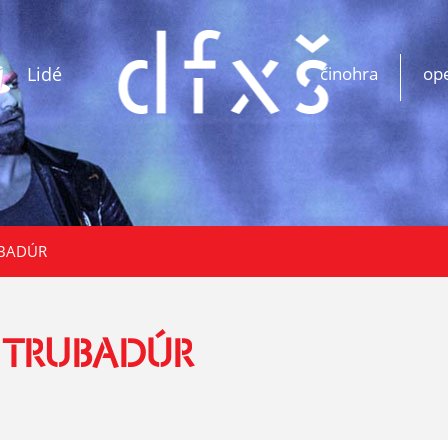
Lidé
činohra
op
UBADÚR
- TRUBADÚR