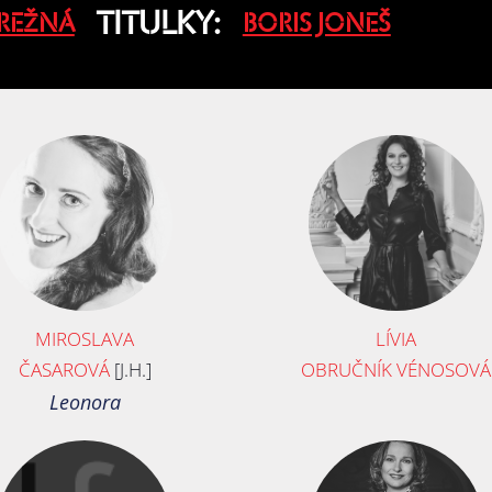
TITULKY:
 REŽNÁ
BORIS JONEŠ
MIROSLAVA
LÍVIA
ČASAROVÁ
[J.H.]
OBRUČNÍK VÉNOSOVÁ
Leonora