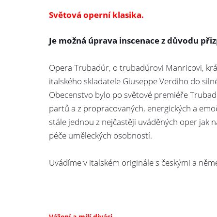
Světová operní klasika.
Je možná úprava inscenace z důvodu při
Opera Trubadúr, o trubadúrovi Manricovi, krásn
italského skladatele Giuseppe Verdiho do si
Obecenstvo bylo po světové premiéře Trubadú
partů a z propracovaných, energických a emoč
stále jednou z nejčastěji uváděných oper jak n
péče uměleckých osobností.
Uvádíme v italském originále s českými a něme
Vážení a milí diváci,