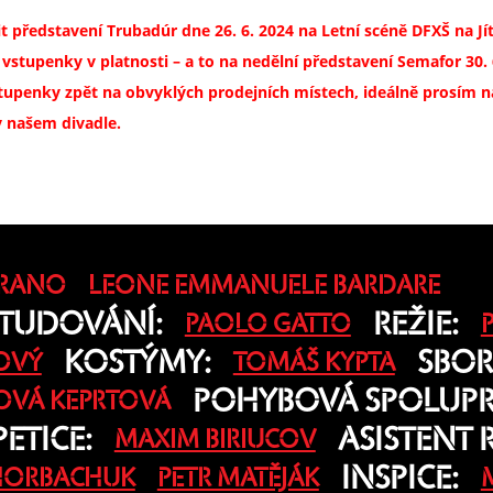
t představení Trubadúr dne 26. 6. 2024 na Letní scéně DFXŠ na J
stupenky v platnosti – a to na nedělní představení Semafor 30. 6
tupenky zpět na obvyklých prodejních místech, ideálně prosím n
 našem divadle.
ARANO
LEONE EMMANUELE BARDARE
TUDOVÁNÍ:
REŽIE:
PAOLO GATTO
KOSTÝMY:
SBOR
OVÝ
TOMÁŠ KYPTA
POHYBOVÁ SPOLUPR
LOVÁ KEPRTOVÁ
ETICE:
ASISTENT R
MAXIM BIRIUCOV
INSPICE:
 HORBACHUK
PETR MATĚJÁK