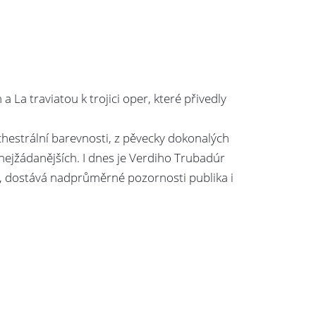
La traviatou k trojici oper, které přivedly
estrální barevnosti, z pěvecky dokonalých
nejžádanějších. I dnes je Verdiho Trubadúr
let, dostává nadprůměrné pozornosti publika i