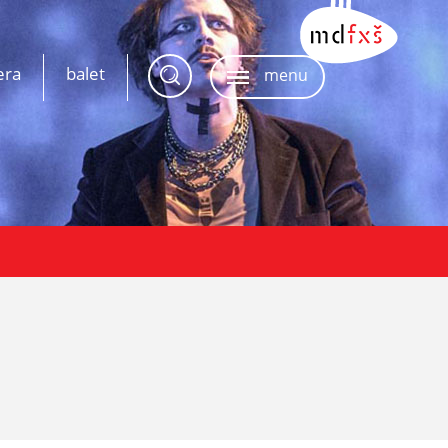
era
balet
menu