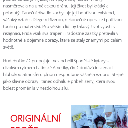
nasměrovala na uměleckou dráhu. Její život byl krátký a
pohnutý. Taneční divadlo zachycuje její bouřlivou existenci,
vášnivý vztah s Diegem Riverou, nekonečné operace i palčivou
touhu po mateřství. Pro většinu lidí by takový život vyústil v
rezignaci, Frida však svá trápení i radostné zážitky přetavila v
hodnotné a dojemné obrazy, které se staly známými po celém
světě.
Hudební koláž propojuje melancholii španělské kytary s
divokým rytmem Latinské Ameriky, čímž dodává inscenaci
hlubokou atmosféru plnou nespoutané vášně a vzdoru. Stejně
jako slavné obrazy i tanec odhaluje příběh ženy, která svou
bolest proměnila v nezdolnou sílu.