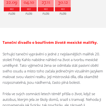
22.09
04.10
27.11
30.12
REZ
REZ
REZ
REZ
FLEXI
FLEXI
FLEXI
FLEXI
Taneční divadlo o bouřlivém životě mexické malířky.
Strhující taneční vyprávění o jedné z nejslavnějších malířek 20.
století Fridy Kahlo nabídne náhled na život a tvorbu mexické
umělkyně. Tato výjimečná žena se odmítala stát pasivní obětí
svého osudu a místo toho začala jedinečným vizuálním jazykem
malovat svou vlastní realitu. Její mistrovská díla, díla okamžitě
rozpoznatelná, jsou nádherná, často plná bolesti.
Frida ve svých osmnácti letech téměř přišla o život, když se
autobus, kterým jela ze školy domů, srazil s tramvají. Nehoda ji
poznamenala jak fyzicky, tak psychicky, ale zároveň ji