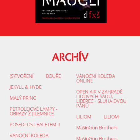
ARCHÍV
(S)TVOŘENÍ
BOUŘE
VÁNOČNÍ KOLEDA
ONLINE
JEKYLL & HYDE
OPEN AIR V ZAHRADĚ
LIDOVÝCH SADŮ,
MALÝ PRINC
LIBEREC - SLUHA DVOU
PÁNŮ
PETROLEJOVÉ LAMPY -
OBRAZY Z JILEMNICE
LILIOM
LILIOM
POSEDLOST BALETEM II
MašínGun Brothers
VÁNOČNÍ KOLEDA
MašínGun Brothers