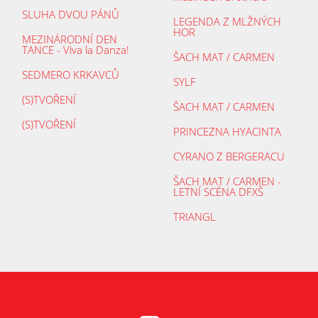
SLUHA DVOU PÁNŮ
LEGENDA Z MLŽNÝCH
HOR
MEZINÁRODNÍ DEN
TANCE - Viva la Danza!
ŠACH MAT / CARMEN
SEDMERO KRKAVCŮ
SYLF
(S)TVOŘENÍ
ŠACH MAT / CARMEN
(S)TVOŘENÍ
PRINCEZNA HYACINTA
CYRANO Z BERGERACU
ŠACH MAT / CARMEN -
LETNÍ SCÉNA DFXŠ
TRIANGL