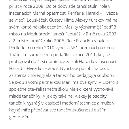
přijat v roce 2008. Od té doby zde tančil titulní role v
inscenacích Marná opatrnost, Periferie, Harald – Hvězda
se vrací!, Louskáček, Gustav Klimt. Alexey Yurakov má na
svém kontě několik ocenění. Mezi ty významnější patří 3.
místo na Mezinárodní taneční soutěži v Brně roku 2003
a 2. místo tamtéž roku 2006. Role Franciho v baletu
Periferie mu roku 2010 vynesla širší nominaci na Cenu
Thálie. To samé se mu podařilo i v roce 2011, kdy se
probojoval do širší nominace za roli Haralda v inscenaci
Harald – Hvězda se vrací!. Nyní také působí na pozici
asistenta choreografa a tanečního pedagoga souboru.
Se svou životní partnerkou Marií má dva syny. V Liberci si
společně otevřeli taneční školu Malex, která vychovává
mladé tanečníky. A jak by také ne! Alexey je osobitý
tanečník, vyzrálý v klasické i moderní technice a může v
hojné míře předávat své taneční zkušenosti dalším
generacím.