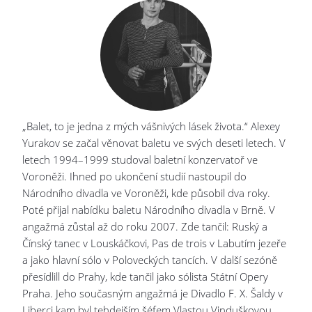
„Balet, to je jedna z mých vášnivých lásek života.“ Alexey
Yurakov se začal věnovat baletu ve svých deseti letech. V
letech 1994–1999 studoval baletní konzervatoř ve
Voroněži. Ihned po ukončení studií nastoupil do
Národního divadla ve Voroněži, kde působil dva roky.
Poté přijal nabídku baletu Národního divadla v Brně. V
angažmá zůstal až do roku 2007. Zde tančil: Ruský a
Čínský tanec v Louskáčkovi, Pas de trois v Labutím jezeře
a jako hlavní sólo v Poloveckých tancích. V další sezóně
přesídlill do Prahy, kde tančil jako sólista Státní Opery
Praha. Jeho současným angažmá je Divadlo F. X. Šaldy v
Liberci kam byl tehdejším šéfem Vlastou Vinduškovou