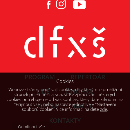
PROGRAM
REPERTOÁR
Cookies
Webové stránky používají cookies, díky kterým je prohlížení
LIDÉ
ČINOHRA
stránek příjemnější a snazší. Ke zpracování některých
cookies potřebujeme od vás souhlas, který dáte kliknutím na
"Přijmout vše", nebo nastavte jednotlivě v "Nastavení
OPERA
BALET
souborů cookie“. Více informací najdete
zde
.
KONTAKTY
Odmítnout vše