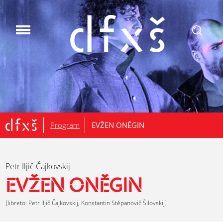
.
Program
EVŽEN ONĚGIN
Petr Iljič Čajkovskij
EVŽEN ONĚGIN
[libreto: Petr Iljič Čajkovskij, Konstantin Stěpanovič Šilovskij]