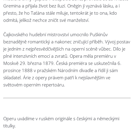
Gremina a přijala život bez iluzí. Oněgin jí vyznává lásku, a i
přesto, že ho Taťána stále miluje, tentokrát je to ona, kdo
odmítá, jelikož nechce zničit své manželství.
Čajkovského hudební mistrovství umocnilo Puškinův
beznadějně romantický a nakonec zničující příběh. Vývoj postav
je jedním z nejpřesvědčivějších na operní scéně vůbec. Dílo je
plné intenzivních emocí a zvratů. Opera měla premiéru v
Moskvě 29. března 1879. Česká premiéra se uskutečnila 6.
prosince 1888 v pražském Národním divadle a řídil ji sám
skladatel. Árie z opery právem patří k nejslavnějším ve
světovém operním repertoáru.
Operu uvádíme v ruském originále s českými a německými
titulky.