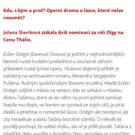
Kdo, s kým a proč? Operní drama o lásce, které nelze
rozumět?
Jolana Slavíková
získala širší nominaci za roli Olgy na
Cenu Thálie.
Evžen Oněgin (Евгений Онегин)
je jedním z nejhodnotnějších
klenotů ruské hudební pokladnice a současně zářivým
příkladem ruské lyrické opery. Hluboce dojemný příběh je
založený na veršovaném románu Alexandra Sergejeviče
Puškina. Rušným společenským životem znuděný mladík Evžen
Oněgin odjíždí z města na venkov, kde se setkává s mladou
dívkou Taťánou, která se do něho na první pohled zamiluje.
Napíše mu dopis, ve kterém se vyznává ze svých citů, je plná
ideálů a představ o romantické lásce. Oněgin ale neodpoví, její
city neopětuje a lásku Taťány bezcitně odmítá. O několik let
později pochopí, že udělal chybu, ale už je příliš pozdě. Taťána z
mladičké dívky vyspěla v dospělou ženu, provdala se za knížete