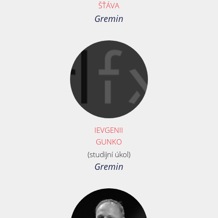
ŠŤÁVA
Gremin
IEVGENII
GUNKO
(studijní úkol)
Gremin