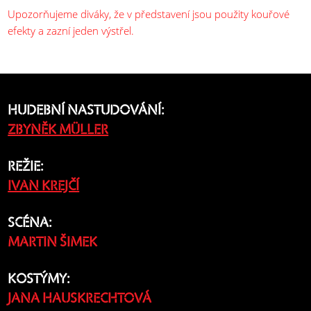
Upozorňujeme diváky, že v představení jsou použity kouřové
efekty a zazní jeden výstřel.
HUDEBNÍ NASTUDOVÁNÍ:
ZBYNĚK MÜLLER
REŽIE:
IVAN KREJČÍ
SCÉNA:
MARTIN ŠIMEK
KOSTÝMY:
JANA HAUSKRECHTOVÁ