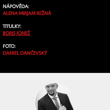
NÁPOVĚDA:
ALENA MIRJAM REŽNÁ
TITULKY:
BORIS JONEŠ
FOTO:
DANIEL DANČEVSKÝ