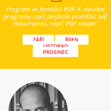
Program ve formátu PDF. K otevření
programu stačí jakýkoliv prohlížeč pdf
dokumentů
, např. PDF reader.
ZÁŘÍ
ŘÍJEN
LISTOPAD
PROSINEC