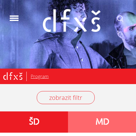
.
Program
zobrazit filtr
ŠD
MD