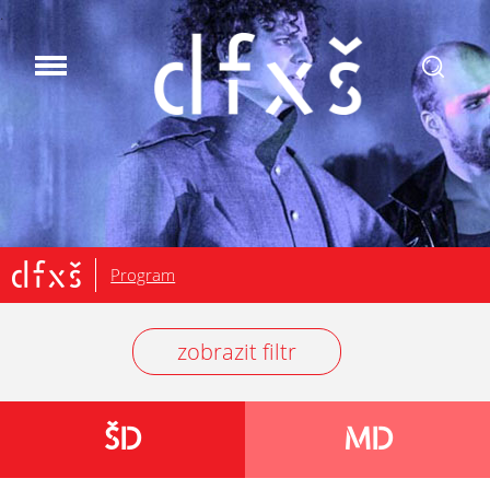
.
Program
zobrazit filtr
ŠD
MD