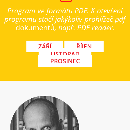
Program ve formátu PDF. K otevření
programu stačí jakýkoliv prohlížeč pdf
dokumentů
, např. PDF reader.
ZÁŘÍ
ŘÍJEN
LISTOPAD
PROSINEC