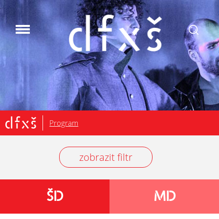
.
Program
zobrazit filtr
ŠD
MD