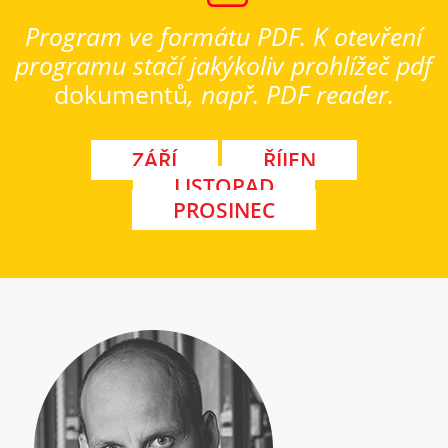
Program ve formátu PDF. K otevření
programu stačí jakýkoliv prohlížeč pdf
dokumentů
, např. PDF reader.
ZÁŘÍ
ŘÍJEN
LISTOPAD
PROSINEC