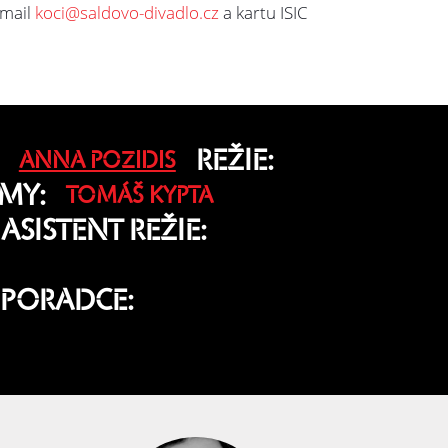
-mail
koci@saldovo-divadlo.cz
a kartu ISIC
REŽIE:
ANNA POZIDIS
MY:
TOMÁŠ KYPTA
ASISTENT REŽIE:
 PORADCE: