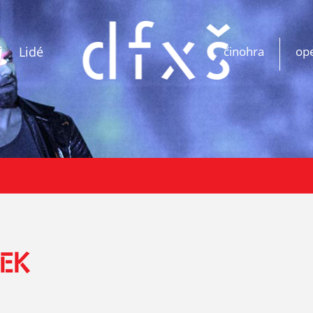
Lidé
činohra
op
EK