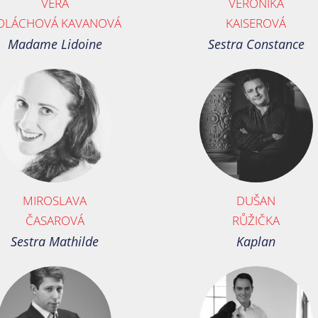
VĚRA
VERONIKA
OLÁCHOVÁ KAVANOVÁ
KAISEROVÁ
Madame Lidoine
Sestra Constance
MIROSLAVA
DUŠAN
ČASAROVÁ
RŮŽIČKA
Sestra Mathilde
Kaplan