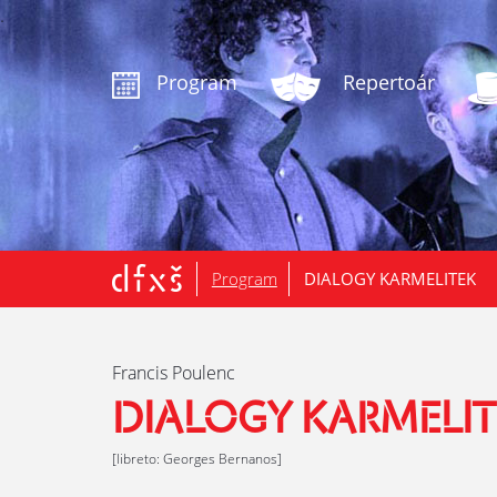
.
Program
Repertoár
Program
DIALOGY KARMELITEK
Francis Poulenc
DIALOGY KARMELIT
[libreto: Georges Bernanos]