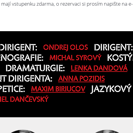
 mají vstupenku zdarma, o rezervaci si prosím napište na e
IRIGENT:
DIRIGENT:
ONDREJ OLOS
ÉNOGRAFIE:
KOSTÝ
MICHAL SYROVÝ
DRAMATURGIE:
LENKA DANDOVÁ
NT DIRIGENTA:
ANNA POZIDIS
ETICE:
JAZYKOVÝ
MAXIM BIRIUCOV
IEL DANČEVSKÝ