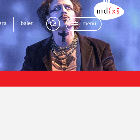
era
balet
menu