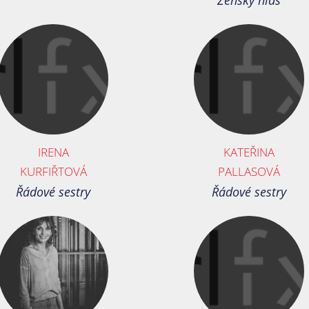
Ženský hlas
IRENA
KATEŘINA
KURFIŘTOVÁ
PALLASOVÁ
Řádové sestry
Řádové sestry