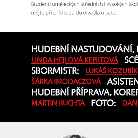
Studenti uměleckých středních i vysokých škol
mějte při příchodu do divadla u sebe.
HUDEBNÍ NASTUDOVÁNÍ, D
SC
LINDA HEJLOVÁ KEPRTOVÁ
SBORMISTR:
LUKÁŠ KOZUBÍK
ASISTE
ŠÁRKA BRODACZOVÁ
HUDEBNÍ PŘÍPRAVA, KOREP
FOTO:
MARTIN BUCHTA
DAN