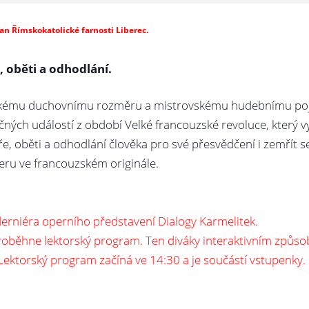
an Římskokatolické farnosti Liberec.
 oběti a odhodlání.
kému duchovnímu rozměru a mistrovskému hudebnímu pojet
ečných událostí z období Velké francouzské revoluce, který 
íře, oběti a odhodlání člověka pro své přesvědčení i zemřít s
eru ve francouzském originále.
derniéra operního představení Dialogy Karmelitek.
proběhne lektorský program. Ten diváky interaktivním způs
Lektorský program začíná ve 14:30 a je součástí vstupenky.