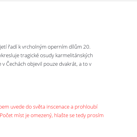
í řadí k vrcholným operním dílům 20.
vykresluje tragické osudy karmelitánských
e v Čechách objevil pouze dvakrát, a to v
obem uvede do světa inscenace a prohloubí
 Počet míst je omezený, hlašte se tedy prosím