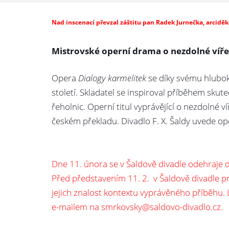
Nad inscenací převzal záštitu pan Radek Jurnečka, arciděk
Mistrovské operní drama o nezdolné víře,
Opera
Dialogy karmelitek
se díky svému hlubo
století. Skladatel se inspiroval příběhem skut
řeholnic. Operní titul vyprávějící o nezdolné v
českém překladu. Divadlo F. X. Šaldy uvede op
Dne 11. února se v Šaldově divadle odehraje 
Před představením 11. 2. v Šaldově divadle 
jejich znalost kontextu vyprávěného příběhu. 
e-mailem na smrkovsky@saldovo-divadlo.cz.