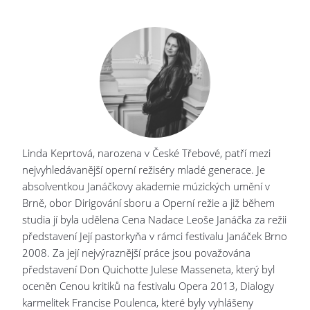
Linda Keprtová, narozena v České Třebové, patří mezi
nejvyhledávanější operní režiséry mladé generace. Je
absolventkou Janáčkovy akademie múzických umění v
Brně, obor Dirigování sboru a Operní režie a již během
studia jí byla udělena Cena Nadace Leoše Janáčka za režii
představení Její pastorkyňa v rámci festivalu Janáček Brno
2008. Za její nejvýraznější práce jsou považována
představení Don Quichotte Julese Masseneta, který byl
oceněn Cenou kritiků na festivalu Opera 2013, Dialogy
karmelitek Francise Poulenca, které byly vyhlášeny