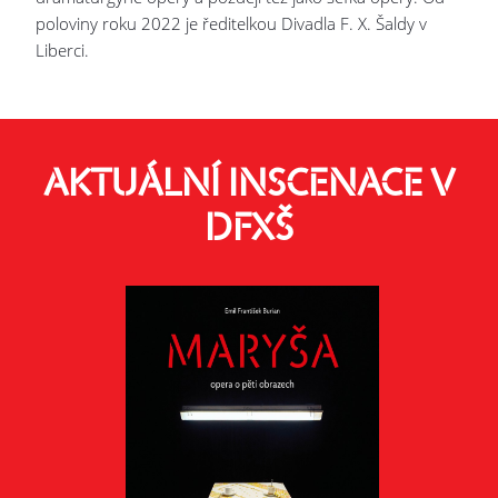
poloviny roku 2022 je ředitelkou Divadla F. X. Šaldy v
Liberci.
AKTUÁLNÍ INSCENACE V
DFXŠ