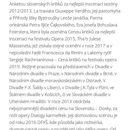
Anketou slovenských kritiků za nejlepší inscenaci sezóny
2012/2013, La traviata Giuseppe Verdiho, Její pastorkyňa
a Příhody lišky Bystroušky Leoše Janáčka, Panna
orleánská Petra Iljiče Čajkovského, Eva Josefa Bohuslava
Foerstera, která byla oceněna Cenou kritiků za nejlepší
inscenaci na festivalu Opera 2015, Tha?s Julese
Masseneta, jež získala stejné ocenění v roce 2017 a v
neposlední řadě Franscesca da Rimini a Lakomý rytíř
Sergeje Rachmaninova – Cena kritiků na festivalu opera
2019. Režijně pracovala na představeních v Divadle v
Národním divadle v Praze, v Národním divadle v Brně, v
Národním divadle moravskoslezském v Ostravě, V
Divadle F.X. Šaldy v Liberci, v Divadle J.K.Tyla v Plzni, ve
Štátném divadle v Košicích, či ve Slováckém divadle v
Uherském Hradišti. V roce 2013 obdržela
nejvýznamnější divadelní cenu na Slovensku – Dosky, za
režii opery Dialogy karmelitek. Její domovskou scénou je
od roku 2016 DFXŠ, kde působila jako režisérka,
dramaturgyně opery a později též jako šéfka opery. Od