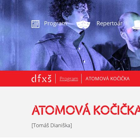
.
Program
Repertoár
Program
ATOMOVÁ KOČIČKA
ATOMOVÁ KOČIČK
[Tomáš Dianiška]