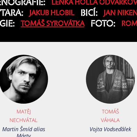
ÉNOGRAFIE:
LENKA HOLLÁ ODVÁRKO
TARA:
BICÍ:
JAKUB HLOBIL
JAN NIKE
IE:
FOTO:
TOMÁŠ SYROVÁTKA
ROM
MATĚJ
TOMÁŠ
NECHVÁTAL
VÁHALA
Martin Šmíd alias
Vojta Vodseďálek
Márty