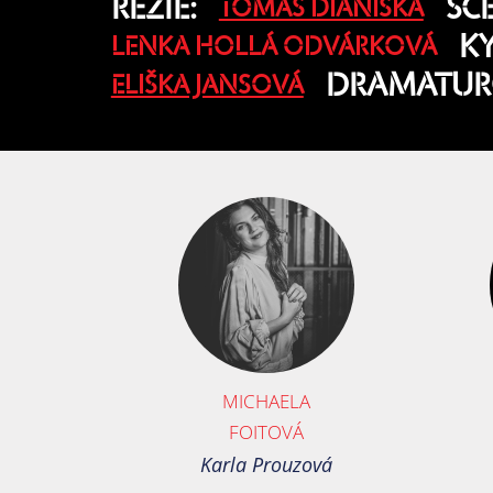
REŽIE:
SC
TOMÁŠ DIANIŠKA
KY
LENKA HOLLÁ ODVÁRKOVÁ
DRAMATURG
ELIŠKA JANSOVÁ
MICHAELA
FOITOVÁ
Karla Prouzová