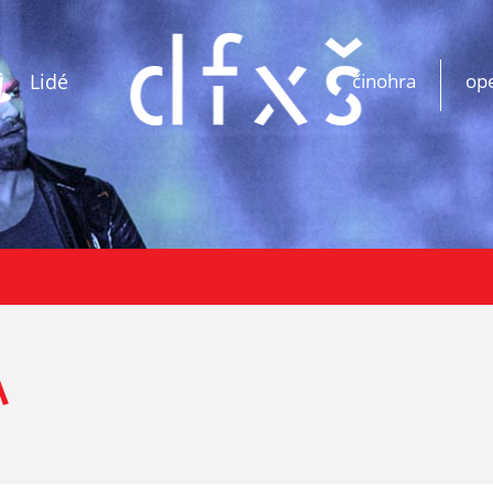
Lidé
činohra
op
A