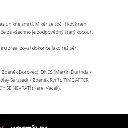
as unikne smrti. Mixér se točí, i když není
dá, že za všechno je zodpovědný starý kocour.
hru zrealizoval dokonce jako režisér.
 / Zdeněk Borovec), DNES (Martin Ďurinda /
ley Sarstedt / Zdeněk Rytíř), TIME AFTER
Y SE NEVRÁTÍ (Karel Vacek).