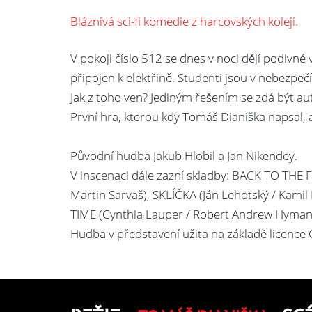
Bláznivá sci-fi komedie z harcovských kolejí.
V pokoji číslo 512 se dnes v noci dějí podivné 
připojen k elektřině. Studenti jsou v nebezpečí
Jak z toho ven? Jediným řešením se zdá být aut
První hra, kterou kdy Tomáš Dianiška napsal, a
Původní hudba Jakub Hlobil a Jan Nikendey.
V inscenaci dále zazní skladby: BACK TO THE 
Martin Sarvaš), SKLÍČKA (Ján Lehotský / Kami
TIME (Cynthia Lauper / Robert Andrew Hyman)
Hudba v představení užita na základě licence 