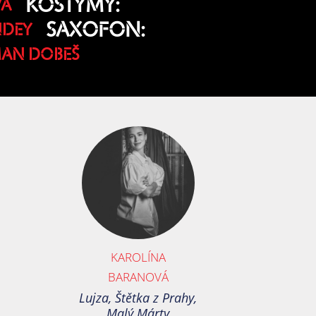
KOSTÝMY:
VÁ
SAXOFON:
NDEY
AN DOBEŠ
KAROLÍNA
BARANOVÁ
Lujza, Štětka z Prahy,
Malý Márty