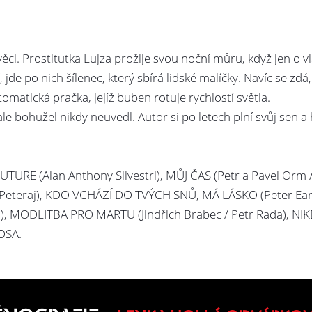
věci. Prostitutka Lujza prožije svou noční můru, když jen o vl
, jde po nich šílenec, který sbírá lidské malíčky. Navíc se z
omatická pračka, jejíž buben rotuje rychlostí světla.
le bohužel nikdy neuvedl. Autor si po letech plní svůj sen a 
FUTURE (Alan Anthony Silvestri), MŮJ ČAS (Petr a Pavel Orm
l Peteraj), KDO VCHÁZÍ DO TVÝCH SNŮ, MÁ LÁSKO (Peter Eard
, MODLITBA PRO MARTU (Jindřich Brabec / Petr Rada), NIKD
OSA.