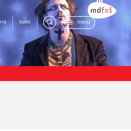
era
balet
menu