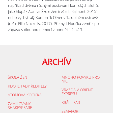
například dvěma různými postavami komických sluhů:
jako hlupák Alan ve Škole žen (režie I. Rajmont, 2015)
nebo vychytralý Komorník Oliver v Tajuplném ostrově
(režie Filip Nuckolls, 2017). Přemysl Houška zemřel po
zápasu s dlouhou nemocí v pondělí 12. září.
ARCHÍV
ŠKOLA ŽEN
MNOHO POVYKU PRO
NIC
KDO JE TADY ŘEDITEL?
VRAŽDA V ORIENT
EXPRESU
ATOMOVÁ KOČIČKA
KRÁL LEAR
ZAMILOVANÝ
SHAKESPEARE
SEMAFOR