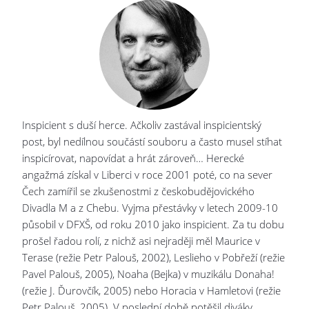
Inspicient s duší herce. Ačkoliv zastával inspicientský
post, byl nedílnou součástí souboru a často musel stíhat
inspicírovat, napovídat a hrát zároveň… Herecké
angažmá získal v Liberci v roce 2001 poté, co na sever
Čech zamířil se zkušenostmi z českobudějovického
Divadla M a z Chebu. Vyjma přestávky v letech 2009-10
působil v DFXŠ, od roku 2010 jako inspicient. Za tu dobu
prošel řadou rolí, z nichž asi nejraději měl Maurice v
Terase (režie Petr Palouš, 2002), Leslieho v Pobřeží (režie
Pavel Palouš, 2005), Noaha (Bejka) v muzikálu Donaha!
(režie J. Ďurovčík, 2005) nebo Horacia v Hamletovi (režie
Petr Palouš, 2005). V poslední době potěšil diváky