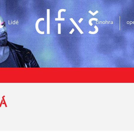
Lidé
činohra
op
Á