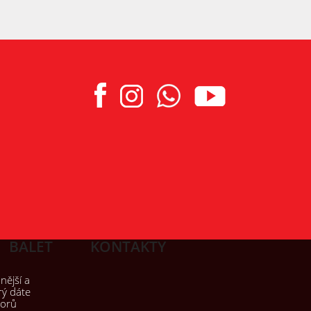
BALET
KONTAKTY
nější a
rý dáte
borů