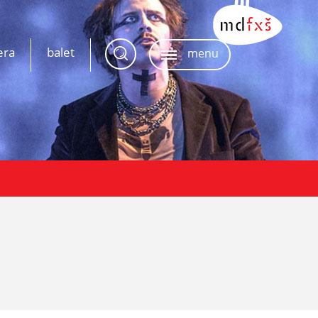
era
balet
menu