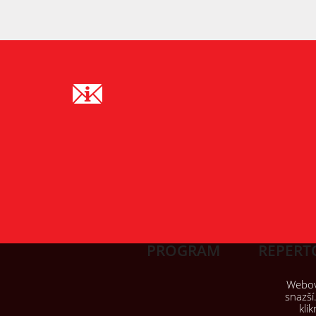
PROGRAM
REPERT
Webové
snazší
kli