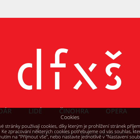
OÁR
LIDÉ
ČINOHRA
OPERA
Cookies
 stránky používají cookies, díky kterým je prohlížení stránek příjem
. Ke zpracování některých cookies potřebujeme od vás souhlas, kte
© 2026, Šaldovo divadlo All Rights Reserved
knutím na "Přijmout vše", nebo nastavte jednotlivě v "Nastavení sou