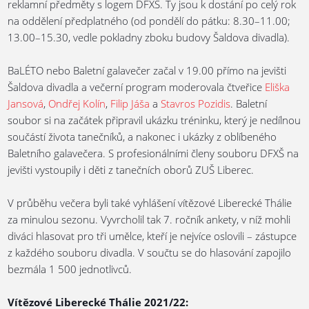
reklamní předměty s logem DFXŠ. Ty jsou k dostání po celý rok
na oddělení předplatného (od pondělí do pátku: 8.30–11.00;
13.00–15.30, vedle pokladny zboku budovy Šaldova divadla).
BaLÉTO nebo Baletní galavečer začal v 19.00 přímo na jevišti
Šaldova divadla a večerní program moderovala čtveřice
Eliška
Jansová
,
Ondřej Kolín
,
Filip Jáša
a
Stavros Pozidis
. Baletní
soubor si na začátek připravil ukázku tréninku, který je nedílnou
součástí života tanečníků, a nakonec i ukázky z oblíbeného
Baletního galavečera. S profesionálními členy souboru DFXŠ na
jevišti vystoupily i děti z tanečních oborů ZUŠ Liberec.
V průběhu večera byli také vyhlášení vítězové Liberecké Thálie
za minulou sezonu. Vyvrcholil tak 7. ročník ankety, v níž mohli
diváci hlasovat pro tři umělce, kteří je nejvíce oslovili – zástupce
z každého souboru divadla. V součtu se do hlasování zapojilo
bezmála 1 500 jednotlivců.
Vítězové Liberecké Thálie 2021/22: