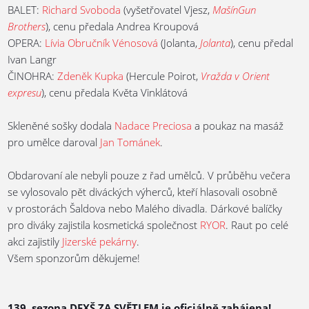
BALET:
Richard Svoboda
(vyšetřovatel Vjesz,
MašínGun
Brothers
), cenu předala Andrea Kroupová
OPERA:
Lívia Obručník Vénosová
(Jolanta,
Jolanta
), cenu předal
Ivan Langr
ČINOHRA:
Zdeněk Kupka
(Hercule Poirot,
Vražda v Orient
expresu
), cenu předala Květa Vinklátová
Skleněné sošky dodala
Nadace Preciosa
a poukaz na masáž
pro umělce daroval
Jan Tománek
.
Obdarovaní ale nebyli pouze z řad umělců. V průběhu večera
se vylosovalo pět diváckých výherců, kteří hlasovali osobně
v prostorách Šaldova nebo Malého divadla. Dárkové balíčky
pro diváky zajistila kosmetická společnost
RYOR
. Raut po celé
akci zajistily
Jizerské pekárny
.
Všem sponzorům děkujeme!
139. sezona DFXŠ ZA SVĚTLEM je oficiálně zahájena!