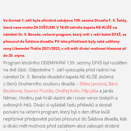
Ve čtvrtek 1. září byla oficiálně zahájena 139. sezona Divadla F. X. Šaldy,
která nese motto ZA SVĚTLEM. V 16.00 zahrála kapela NE-KLIŠÉ na
náměstí Dr. E. Beneše, večerní program, který měl v režii balet DFXŠ, se
přesunul do Šaldova divadla. Při této příležitosti byly také uděleny
ceny Liberecké Thálie 2021/2022, v níž měli diváci možnost hlasovat až
do 20. srpna.
Program letošního ODEMYKÁNÍ 139. sezony DFXŠ byl rozdělen
na dvě části. Odpoledne 1. září vystoupila před radnicí na
náměstí Dr. E. Beneše divadelní kapela NE-KLIŠÉ složená
z členů činoherního souboru divadla –
Eliška Jansová
,
Bára
Bezáková
,
Stavros Pozidis
,
Ondřej Kolín
,
Filip Jáša
a Jarda
Němec. Hodinu pak hráli vlastní ale i cover verze českých a
světových hitů. Diváci si vyžádali řadu přídavků a dostali
pozvání na večerní program, který byl o den dříve kvůli
nepříznivé předpovědi počasí přesunut do Šaldova divadla, kde
si diváci měli možnost před začátkem akce zakoupit drobné