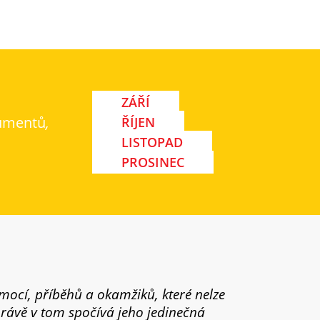
ZÁŘÍ
umentů
,
ŘÍJEN
LISTOPAD
PROSINEC
emocí, příběhů a okamžiků, které nelze
právě v tom spočívá jeho jedinečná