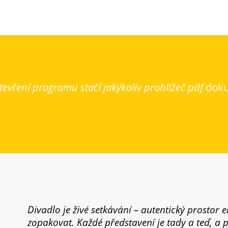
evření programu stačí jakýkoliv prohlížeč pdf
dok
Divadlo je živé setkávání – autentický prostor 
zopakovat. Každé představení je tady a teď, a 