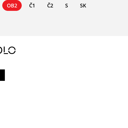
OB2
Č1
Č2
S
SK
DLO