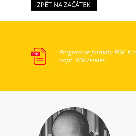
ZPĚT NA ZAČÁTEK
Program ve formátu PDF. K ot
např. PDF reader.