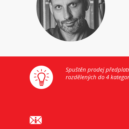
Spuštěn prodej předplat
rozdělených do 4 kategori