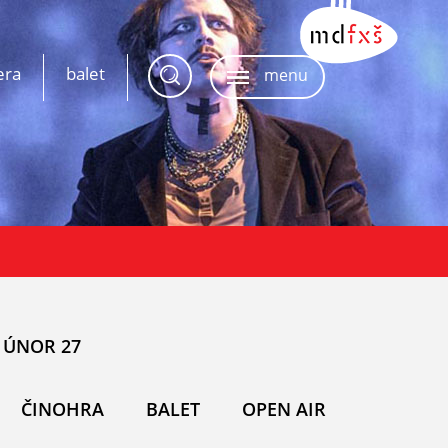
era
balet
menu
ÚNOR 27
ČINOHRA
BALET
OPEN AIR