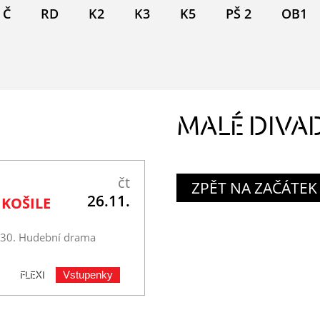
Č
RD
K2
K3
K5
PŠ 2
OB1
MALÉ DIVA
čt
ZPĚT NA ZAČÁTEK
26.11.
 KOŠILE
.30. Hudební drama
Vstupenky
FLEXI