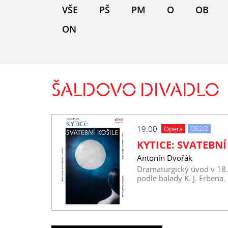
VŠE
PŠ
PM
O
OB
ON
ŠALDOVO DIVADLO
19:00
Opera
OB2/2
KYTICE: SVATEBNÍ
Antonín Dvořák
Dramaturgický úvod v 18
podle balady K. J. Erbena.