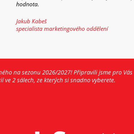
hodnota.
Jakub Kabeš
specialista marketingového oddělení
ného na sezonu 2026/2027! Připravili jsme pro Vás
í ve 2 sálech, ze kterých si snadno vyberete.