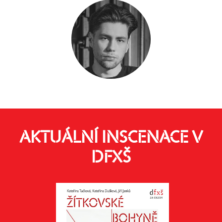
AKTUÁLNÍ INSCENACE V
DFXŠ