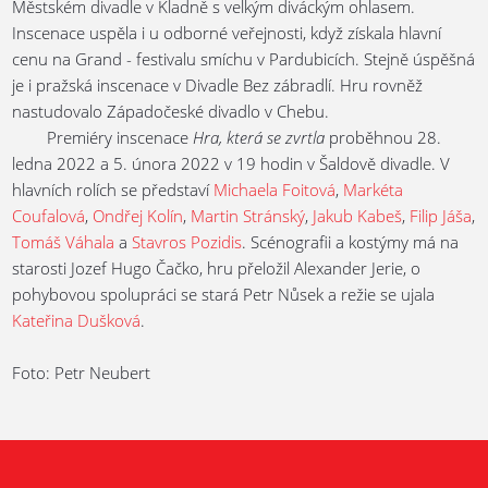
Městském divadle v Kladně s velkým diváckým ohlasem.
Inscenace uspěla i u odborné veřejnosti, když získala hlavní
cenu na Grand - festivalu smíchu v Pardubicích. Stejně úspěšná
je i pražská inscenace v Divadle Bez zábradlí. Hru rovněž
nastudovalo Západočeské divadlo v Chebu.
Premiéry inscenace
Hra, která se zvrtla
proběhnou 28.
ledna 2022 a 5. února 2022 v 19 hodin v Šaldově divadle. V
hlavních rolích se představí
Michaela Foitová
,
Markéta
Coufalová
,
Ondřej Kolín
,
Martin Stránský
,
Jakub Kabeš
,
Filip Jáša
,
Tomáš Váhala
a
Stavros Pozidis
. Scénografii a kostýmy má na
starosti Jozef Hugo Čačko, hru přeložil Alexander Jerie, o
pohybovou spolupráci se stará Petr Nůsek a režie se ujala
Kateřina Dušková
.
Foto: Petr Neubert