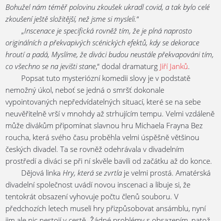
Bohužel nám téměř polovinu zkoušek ukradl covid, a tak bylo celé
zkoušení ještě složitější, než jsme si mysleli.
“
„
Inscenace je specifická rovněž tím, že je plná naprosto
originálních a překvapivých scénických efektů, kdy se dekorace
hroutí a padá, Myslíme, že diváci budou neustále překvapováni tím,
co všechno se na jevišti stane
,“ dodal dramaturg
Jiří Janků
.
Popsat tuto mysteriózní komedii slovy je v podstatě
nemožný úkol, neboť se jedná o smršť dokonale
vypointovaných nepředvídatelných situací, které se na sebe
neuvěřitelně vrší v mnohdy až strhujícím tempu. Velmi vzdáleně
může divákům připomínat slavnou hru Michaela Frayna Bez
roucha, která svého času proběhla velmi úspěšně většinou
českých divadel. Ta se rovněž odehrávala v divadelním
prostředí a diváci se při ní skvěle bavili od začátku až do konce.
Dějová linka
Hry, která se zvrtla
je velmi prostá. Amatérská
divadelní společnost uvádí novou inscenaci a libuje si, že
tentokrát obsazení vyhovuje počtu členů souboru. V
předchozích letech museli hry přizpůsobovat ansámblu, nyní
jim ale nic nestojí v cestě. Žádné problémy s obsazením, natož