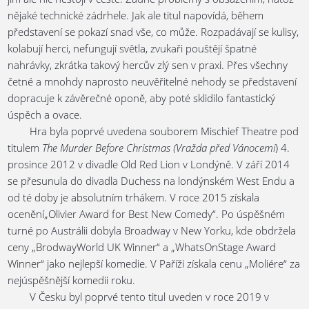
nějaké technické zádrhele. Jak ale titul napovídá, během
představení se pokazí snad vše, co může. Rozpadávají se kulisy,
kolabují herci, nefungují světla, zvukaři pouštějí špatné
nahrávky, zkrátka takový hercův zlý sen v praxi. Přes všechny
četné a mnohdy naprosto neuvěřitelné nehody se představení
dopracuje k závěrečné oponě, aby poté sklidilo fantastický
úspěch a ovace.
Hra byla poprvé uvedena souborem Mischief Theatre pod
titulem
The Murder Before Christmas (Vražda před Vánocemi
) 4.
prosince 2012 v divadle Old Red Lion v Londýně. V září 2014
se přesunula do divadla Duchess na londýnském West Endu a
od té doby je absolutním trhákem. V roce 2015 získala
ocenění„Olivier Award for Best New Comedy“. Po úspěšném
turné po Austrálii dobyla Broadway v New Yorku, kde obdržela
ceny „BrodwayWorld UK Winner“ a „WhatsOnStage Award
Winner“ jako nejlepší komedie. V Paříži získala cenu „Moliére“ za
nejúspěšnější komedii roku.
V Česku byl poprvé tento titul uveden v roce 2019 v