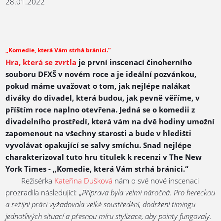
28.01.2022
„Komedie, která Vám strhá bránici.“
Hra, která se zvrtla
je první inscenací činoherního
souboru DFXŠ v novém roce a je ideální pozvánkou,
pokud máme uvažovat o tom, jak nejlépe nalákat
diváky do divadel, která budou, jak pevně věříme, v
příštím roce naplno otevřena. Jedná se o komedii z
divadelního prostředí, která vám na dvě hodiny umožní
zapomenout na všechny starosti a bude v hledišti
vyvolávat opakující se salvy smíchu. Snad nejlépe
charakterizoval tuto hru titulek k recenzi v The New
York Times - „Komedie, která Vám strhá bránici.“
Režisérka
Kateřina Dušková
nám o své nové inscenaci
prozradila následující: „
Příprava byla velmi náročná. Pro hereckou
a režijní práci vyžadovala velké soustředění, dodržení timingu
jednotlivých situací a přesnou míru stylizace, aby pointy fungovaly.