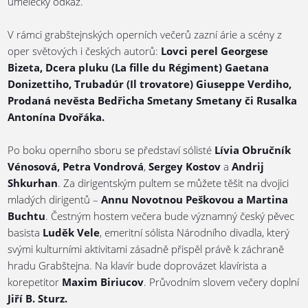
umělecký odkaz.
V rámci grabštejnských operních večerů zazní árie a scény z
oper světových i českých autorů:
Lovci perel Georgese
Bizeta, Dcera pluku (La fille du Régiment) Gaetana
Donizettiho, Trubadúr (Il trovatore) Giuseppe Verdiho,
Prodaná nevěsta Bedřicha Smetany Smetany či Rusalka
Antonína Dvořáka.
Po boku operního sboru se představí sólisté
Lívia Obručník
Vénosová, Petra Vondrová
,
Sergey Kostov
a
Andrij
Shkurhan
. Za dirigentským pultem se můžete těšit na dvojici
mladých dirigentů –
Annu Novotnou Peškovou
a Martina
Buchtu
. Čestným hostem večera bude významný český pěvec
basista
Luděk Vele
, emeritní sólista Národního divadla, který
svými kulturními aktivitami zásadně přispěl právě k záchraně
hradu Grabštejna. Na klavír bude doprovázet klavírista a
korepetitor
Maxim Biriucov
. Průvodním slovem večery doplní
Jiří B. Sturz.