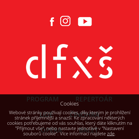
PROGRAM
REPERTOÁR
Cookies
Webové stránky používají cookies, díky kterým je prohlížení
LIDÉ
ČINOHRA
stránek příjemnější a snazší. Ke zpracování některých
cookies potřebujeme od vás souhlas, který dáte kliknutím na
"Přijmout vše", nebo nastavte jednotlivě v "Nastavení
OPERA
BALET
souborů cookie“. Více informací najdete
zde
.