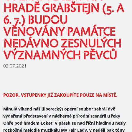
HRADĚ GRABŠTEJN (5. A
6. 7.) BUDOU
VĚNOVÁNY PAMÁTCE
NEDÁVNO ZESNULÝCH
VÝZNAMNÝCH PĚVCŮ
02.07.2021
POZOR, VSTUPENKY JIŽ ZAKOUPÍTE POUZE NA MÍSTĚ.
Minulý víkend náš (liberecký) operní soubor sehrál dvě
vydařená představení v nádherné přírodní scenérii u řeky
Ohře pod hradem Loket. V pátek se nad říční hladinou nesly
rozkošné melodie muzikálu My Fair Lady, v neděli pak tóny