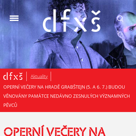
.
Aktuality
OPERNÍ VEČERY NA HRADĚ GRABŠTEJN (5. A 6. 7.) BUDOU
VĚNOVÁNY PAMÁTCE NEDÁVNO ZESNULÝCH VÝZNAMNÝCH
PĚVCŮ
OPERNÍ VEČERY NA