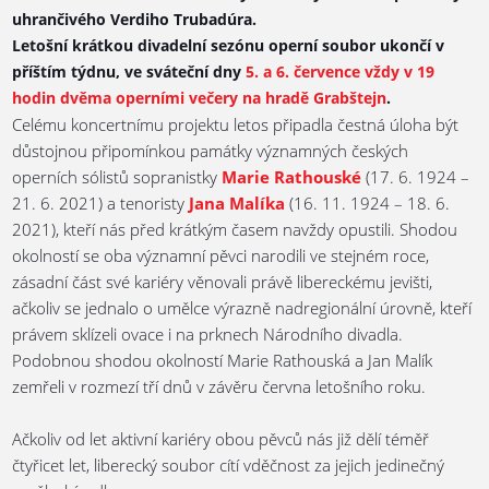
uhrančivého Verdiho Trubadúra.
Letošní krátkou divadelní sezónu operní soubor ukončí v
příštím týdnu, ve sváteční dny
5. a 6. července vždy v 19
hodin dvěma operními večery na hradě Grabštejn
.
Celému koncertnímu projektu letos připadla čestná úloha být
důstojnou připomínkou památky významných českých
operních sólistů sopranistky
Marie Rathouské
(17. 6. 1924 –
21. 6. 2021) a tenoristy
Jana Malíka
(16. 11. 1924 – 18. 6.
2021), kteří nás před krátkým časem navždy opustili. Shodou
okolností se oba významní pěvci narodili ve stejném roce,
zásadní část své kariéry věnovali právě libereckému jevišti,
ačkoliv se jednalo o umělce výrazně nadregionální úrovně, kteří
právem sklízeli ovace i na prknech Národního divadla.
Podobnou shodou okolností Marie Rathouská a Jan Malík
zemřeli v rozmezí tří dnů v závěru června letošního roku.
Ačkoliv od let aktivní kariéry obou pěvců nás již dělí téměř
čtyřicet let, liberecký soubor cítí vděčnost za jejich jedinečný