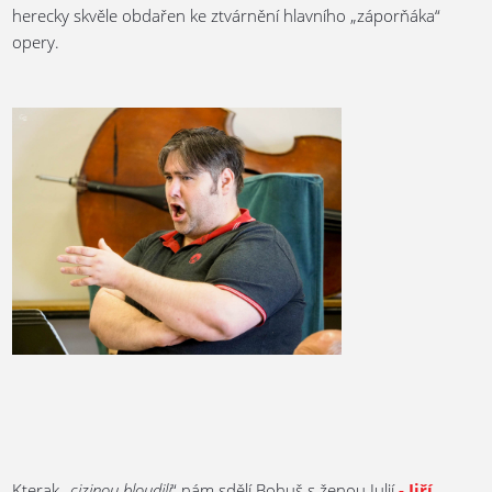
herecky skvěle obdařen ke ztvárnění hlavního „záporňáka“
opery.
Kterak „
cizinou bloudili
“ nám sdělí Bohuš s ženou Julií
- Jiří