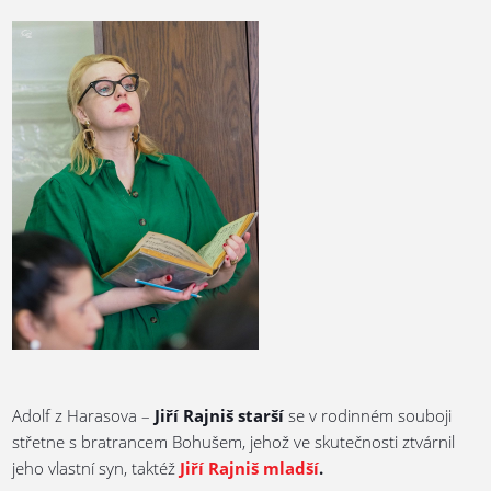
Adolf z Harasova –
Jiří Rajniš starší
se v rodinném souboji
střetne s bratrancem Bohušem, jehož ve skutečnosti ztvárnil
jeho vlastní syn, taktéž
Jiří Rajniš mladší
.