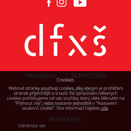
PROGRAM
REPERTOÁR
Cookies
Webové stránky používají cookies, díky kterým je prohlížení
LIDÉ
ČINOHRA
stránek příjemnější a snazší. Ke zpracování některých
cookies potřebujeme od vás souhlas, který dáte kliknutím na
"Přijmout vše", nebo nastavte jednotlivě v "Nastavení
OPERA
BALET
souborů cookie“. Více informací najdete
zde
.
KONTAKTY
Odmítnout vše