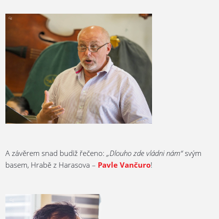
A závěrem snad budiž řečeno:
„Dlouho zde vládni nám“
svým
basem, Hrabě z Harasova –
Pavle Vančuro
!