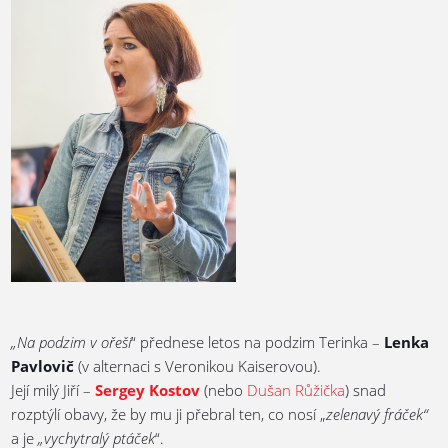
„N
a podzim v ořeší
“ přednese letos na podzim Terinka –
Lenka
Pavlovič
(v alternaci s Veronikou Kaiserovou).
Její milý Jiří –
Sergey Kostov
(nebo
Dušan Růžička
) snad
rozptýlí obavy, že by mu ji přebral ten, co nosí „
zelenavý fráček“
a je
„vychytralý ptáček
“.