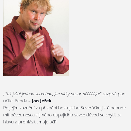
„
Tak ještě jednou serenádu, jen dítky pozor déééééjte“
zazpívá pan
učitel Benda –
Jan Ježek
.
Po jejím zaznění za přispění hostujícího Severáčku jistě nebude
mít pěvec nesoucí jméno dupajícího savce důvod se chytit za
hlavu a prohlásit „moje oči“!