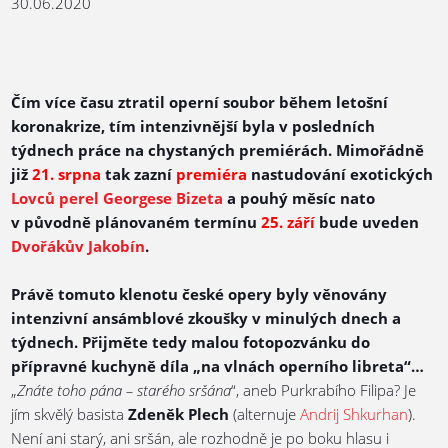
30.06.2020
Čím více času ztratil operní soubor během letošní
koronakrize, tím intenzivnější byla v posledních
týdnech práce na chystaných premiérách. Mimořádně
již
21. srpna
tak zazní
premiéra
nastudování exotických
Lovců perel Georgese Bizeta
a pouhý měsíc nato
v původně plánovaném termínu
25. září
bude uveden
Dvořákův Jakobín
.
Právě tomuto klenotu české opery byly věnovány
intenzivní ansámblové zkoušky v minulých dnech a
týdnech. Přijměte tedy malou fotopozvánku do
přípravné kuchyně díla „na vlnách operního libreta“…
„
Znáte toho pána – starého sršána
“, aneb Purkrabího Filipa? Je
jím skvělý basista
Zdeněk Plech
(alternuje
Andrij Shkurhan
).
Není ani starý, ani sršán, ale rozhodně je po boku hlasu i