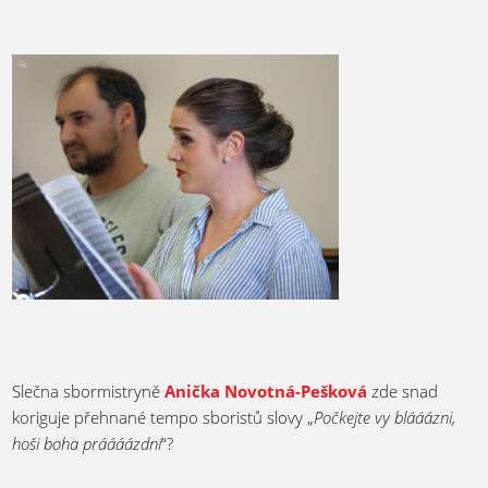
Slečna sbormistryně
Anička Novotná-Pešková
zde snad
koriguje přehnané tempo sboristů slovy „
Počkejte vy blááázni,
hoši boha práááázdní
“?