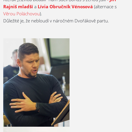
Rajniš mladší
a
Lívia Obručník Vénosová
(alternace s
Věrou Poláchovou
).
Důležité je, že nebloudí v náročném Dvořákově partu.