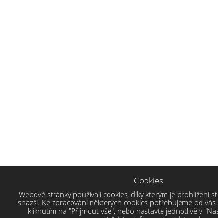
Cookies
Webové stránky používají cookies, díky kterým je prohlížení st
snazší. Ke zpracování některých cookies potřebujeme od vás 
kliknutím na "Přijmout vše", nebo nastavte jednotlivě v "N