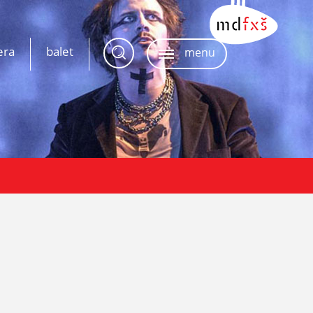
era
balet
menu