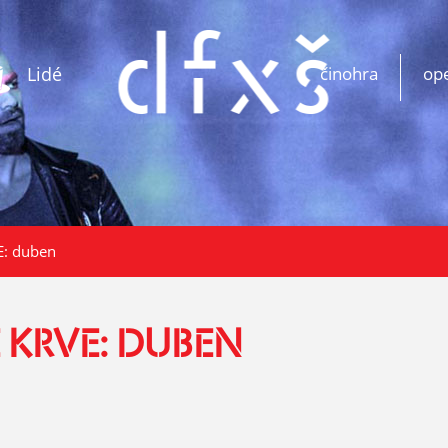
Lidé
činohra
op
: duben
 KRVE: DUBEN