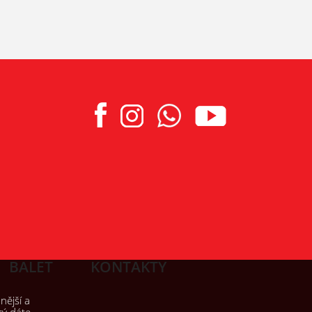
BALET
KONTAKTY
nější a