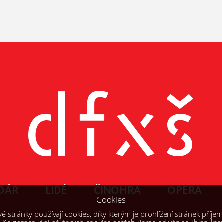
OÁR
LIDÉ
ČINOHRA
OPERA
Cookies
 stránky používají cookies, díky kterým je prohlížení stránek příjem