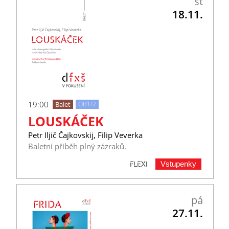
st
18.11.
19:00
Balet
OB1/2
LOUSKÁČEK
Petr Iljič Čajkovskij, Filip Veverka
Baletní příběh plný zázraků.
Vstupenky
FLEXI
pá
27.11.