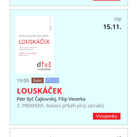
ne
15.11.
19:00
Balet
PŠ 2/2
LOUSKÁČEK
Petr Iljič Čajkovskij, Filip Veverka
2. PREMIÉRA. Baletní příběh plný zázraků.
Vstupenky