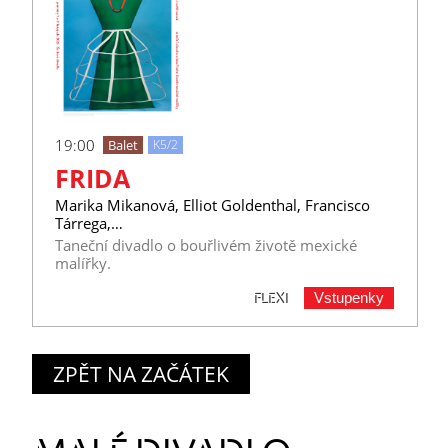
19:00
Balet
K5/2
FRIDA
Marika Mikanová, Elliot Goldenthal, Francisco
Tárrega,…
Taneční divadlo o bouřlivém životě mexické
malířky.
Vstupenky
FLEXI
ZPĚT NA ZAČÁTEK