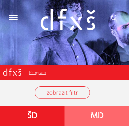
.
Program
zobrazit filtr
ŠD
MD