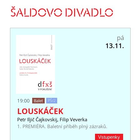
ŠALDOVO DIVADLO
pá
13.11.
19:00
Balet
PŠ/2
LOUSKÁČEK
Petr Iljič Čajkovskij, Filip Veverka
1. PREMIÉRA. Baletní příběh plný zázraků.
Vstupenky