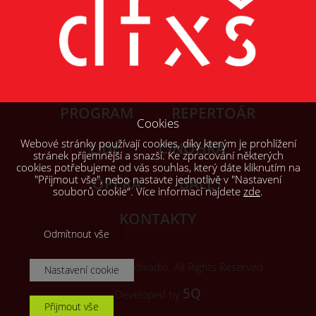
PROGRAM
REPERTOÁR
Cookies
Webové stránky používají cookies, díky kterým je prohlížení
LIDÉ
ČINOHRA
stránek příjemnější a snazší. Ke zpracování některých
cookies potřebujeme od vás souhlas, který dáte kliknutím na
"Přijmout vše", nebo nastavte jednotlivě v "Nastavení
OPERA
BALET
souborů cookie“. Více informací najdete
zde
.
KONTAKTY
Odmítnout vše
© 2026, Šaldovo divadlo. All Rights Reserved
Nastavení cookie
5Q
Developed by
Přijmout vše