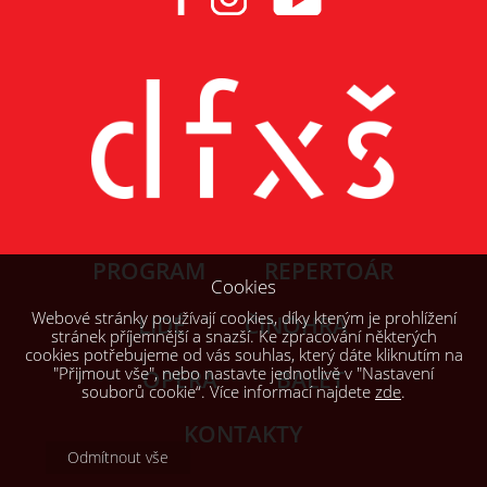
PROGRAM
REPERTOÁR
Cookies
Webové stránky používají cookies, díky kterým je prohlížení
LIDÉ
ČINOHRA
stránek příjemnější a snazší. Ke zpracování některých
cookies potřebujeme od vás souhlas, který dáte kliknutím na
"Přijmout vše", nebo nastavte jednotlivě v "Nastavení
OPERA
BALET
souborů cookie“. Více informací najdete
zde
.
KONTAKTY
Odmítnout vše