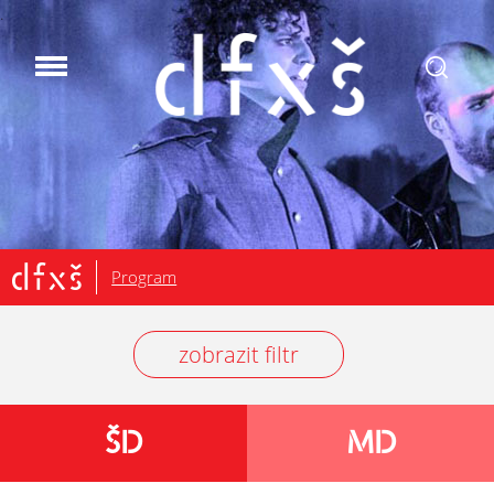
.
Program
zobrazit filtr
ŠD
MD