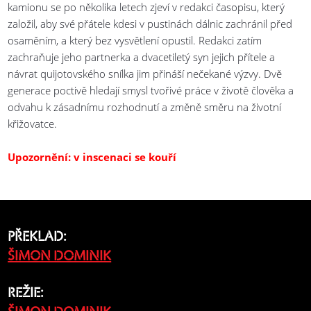
kamionu se po několika letech zjeví v redakci časopisu, který
založil, aby své přátele kdesi v pustinách dálnic zachránil před
osaměním, a který bez vysvětlení opustil. Redakci zatím
zachraňuje jeho partnerka a dvacetiletý syn jejich přítele a
návrat quijotovského snílka jim přináší nečekané výzvy. Dvě
generace poctivě hledají smysl tvořivé práce v životě člověka a
odvahu k zásadnímu rozhodnutí a změně směru na životní
křižovatce.
Upozornění: v inscenaci se kouří
PŘEKLAD:
ŠIMON DOMINIK
REŽIE: