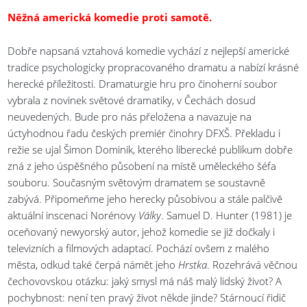
Něžná americká komedie proti samotě.
Dobře napsaná vztahová komedie vychází z nejlepší americké
tradice psychologicky propracovaného dramatu a nabízí krásné
herecké příležitosti. Dramaturgie hru pro činoherní soubor
vybrala z novinek světové dramatiky, v Čechách dosud
neuvedených. Bude pro nás přeložena a navazuje na
úctyhodnou řadu českých premiér činohry DFXŠ. Překladu i
režie se ujal Šimon Dominik, kterého liberecké publikum dobře
zná z jeho úspěšného působení na místě uměleckého šéfa
souboru. Současným světovým dramatem se soustavně
zabývá. Připomeňme jeho herecky působivou a stále palčivě
aktuální inscenaci Norénovy
Války
. Samuel D. Hunter (1981) je
oceňovaný newyorský autor, jehož komedie se již dočkaly i
televizních a filmových adaptací. Pochází ovšem z malého
města, odkud také čerpá námět jeho
Hrstka
. Rozehrává věčnou
čechovovskou otázku: jaký smysl má náš malý lidský život? A
pochybnost: není ten pravý život někde jinde? Stárnoucí řidič