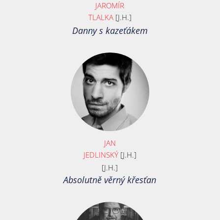
JAROMÍR
TLALKA
[J.H.]
Danny s kazeťákem
JAN
JEDLINSKÝ
[J.H.]
[J.H.]
Absolutně věrný křesťan