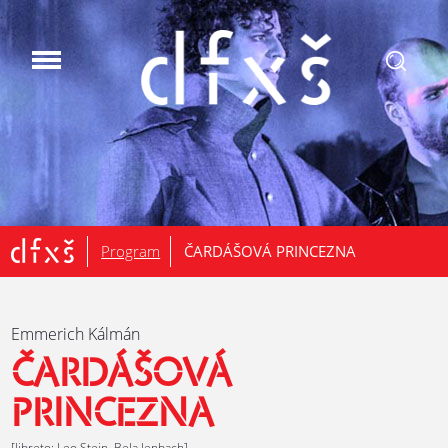
.
Program
ČARDÁŠOVÁ PRINCEZNA
Emmerich Kálmán
ČARDÁŠOVÁ
PRINCEZNA
[libreto: Leo Stein, Bela Jenbach]