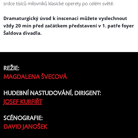
srdce tisíců milovníků klasické operety po celém světě.
Dramaturgický úvod k inscenaci můžete vyslechnout
vždy 20 min před začátkem představení v 1. patře foyer
Šaldova divadla.
REŽIE:
MAGDALENA ŠVECOVÁ
HUDEBNÍ NASTUDOVÁNÍ, DIRIGENT:
JOSEF KURFIŘT
SCÉNOGRAFIE:
DAVID JANOŠEK