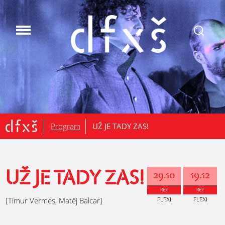
.
Program
UŽ JE TADY ZAS!
UŽ JE TADY ZAS!
29.10
19.12
REZ
REZ
[Timur Vermes, Matěj Balcar]
FLEXI
FLEXI