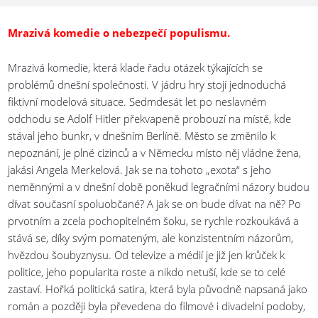
Mrazivá komedie o nebezpečí populismu.
Mrazivá komedie, která klade řadu otázek týkajících se
problémů dnešní společnosti. V jádru hry stojí jednoduchá
fiktivní modelová situace. Sedmdesát let po neslavném
odchodu se Adolf Hitler překvapeně probouzí na místě, kde
stával jeho bunkr, v dnešním Berlíně. Město se změnilo k
nepoznání, je plné cizinců a v Německu místo něj vládne žena,
jakási Angela Merkelová. Jak se na tohoto „exota“ s jeho
neměnnými a v dnešní době poněkud legračními názory budou
dívat současní spoluobčané? A jak se on bude dívat na ně? Po
prvotním a zcela pochopitelném šoku, se rychle rozkoukává a
stává se, díky svým pomateným, ale konzistentním názorům,
hvězdou šoubyznysu. Od televize a médií je již jen krůček k
politice, jeho popularita roste a nikdo netuší, kde se to celé
zastaví. Hořká politická satira, která byla původně napsaná jako
román a později byla převedena do filmové i divadelní podoby,