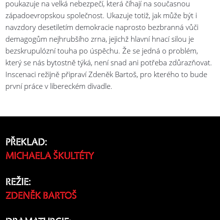
poukazuje na velká nebezpečí, která číhají na současnou
západoevropskou společnost. Ukazuje totiž, jak může být i
navzdory desetiletím demokracie naprosto bezbranná vůči
demagogům nejhrubšího zrna, jejichž hlavní hnací silou je
bezskrupulózní touha po úspěchu. Že se jedná o problém,
který se nás bytostně týká, není snad ani potřeba zdůrazňovat.
Inscenaci režijně připraví Zdeněk Bartoš, pro kterého to bude
první práce v libereckém divadle.
PŘEKLAD:
MICHAELA ŠKULTÉTY
REŽIE:
ZDENĚK BARTOŠ