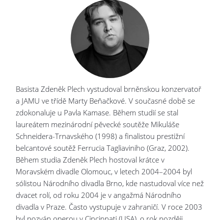
Basista Zdeněk Plech vystudoval brněnskou konzervatoř
a JAMU ve třídě Marty Beňačkové. V současné době se
zdokonaluje u Pavla Kamase. Během studií se stal
laureátem mezinárodní pěvecké soutěže Mikuláše
Schneidera-Trnavského (1998) a finalistou prestižní
belcantové soutěž Ferrucia Tagliaviniho (Graz, 2002).
Během studia Zdeněk Plech hostoval krátce v
Moravském divadle Olomouc, v letech 2004–2004 byl
sólistou Národního divadla Brno, kde nastudoval více než
dvacet rolí, od roku 2004 je v angažmá Národního
divadla v Praze. Často vystupuje v zahraničí. V roce 2003
byl pozván operou v Cincinnati (USA), o rok později