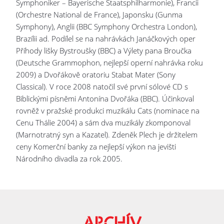
Symphoniker – Bayerische Staatsphilharmonie), Francii
(Orchestre National de France), Japonsku (Gunma
Symphony), Anglii (BBC Symphony Orchestra London),
Brazílii ad. Podílel se na nahrávkách Janáčkových oper
Příhody lišky Bystroušky (BBC) a Výlety pana Broučka
(Deutsche Grammophon, nejlepší operní nahrávka roku
2009) a Dvořákově oratoriu Stabat Mater (Sony
Classical). V roce 2008 natočil své první sólové CD s
Biblickými písněmi Antonína Dvořáka (BBC). Účinkoval
rovněž v pražské produkci muzikálu Cats (nominace na
Cenu Thálie 2004) a sám dva muzikály zkomponoval
(Marnotratný syn a Kazatel). Zdeněk Plech je držitelem
ceny Komerční banky za nejlepší výkon na jevišti
Národního divadla za rok 2005.