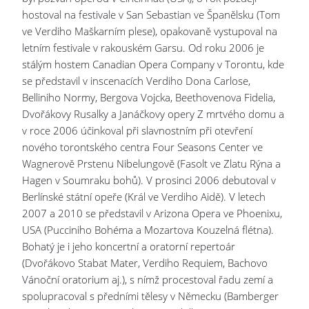
hostoval na festivale v San Sebastian ve Španělsku (Tom
ve Verdiho Maškarním plese), opakovaně vystupoval na
letním festivale v rakouském Garsu. Od roku 2006 je
stálým hostem Canadian Opera Company v Torontu, kde
se představil v inscenacích Verdiho Dona Carlose,
Belliniho Normy, Bergova Vojcka, Beethovenova Fidelia,
Dvořákovy Rusalky a Janáčkovy opery Z mrtvého domu a
v roce 2006 účinkoval při slavnostním při otevření
nového torontského centra Four Seasons Center ve
Wagnerově Prstenu Nibelungově (Fasolt ve Zlatu Rýna a
Hagen v Soumraku bohů). V prosinci 2006 debutoval v
Berlínské státní opeře (Král ve Verdiho Aidě). V letech
2007 a 2010 se představil v Arizona Opera ve Phoenixu,
USA (Pucciniho Bohéma a Mozartova Kouzelná flétna).
Bohatý je i jeho koncertní a oratorní repertoár
(Dvořákovo Stabat Mater, Verdiho Requiem, Bachovo
Vánoční oratorium aj.), s nímž procestoval řadu zemí a
spolupracoval s předními tělesy v Německu (Bamberger