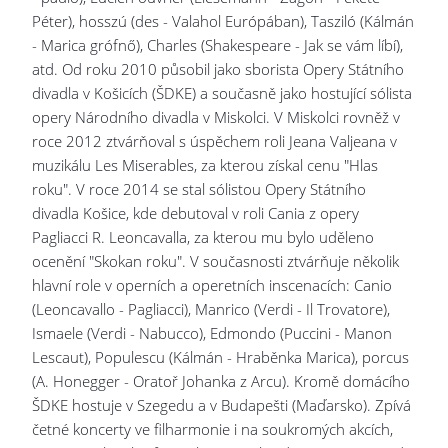
Péter), hosszú (des - Valahol Európában), Tasziló (Kálmán
- Marica grófnő), Charles (Shakespeare - Jak se vám líbí),
atd. Od roku 2010 působil jako sborista Opery Státního
divadla v Košicích (ŠDKE) a současně jako hostující sólista
opery Národního divadla v Miskolci. V Miskolci rovněž v
roce 2012 ztvárňoval s úspěchem roli Jeana Valjeana v
muzikálu Les Miserables, za kterou získal cenu "Hlas
roku". V roce 2014 se stal sólistou Opery Státního
divadla Košice, kde debutoval v roli Cania z opery
Pagliacci R. Leoncavalla, za kterou mu bylo uděleno
ocenění "Skokan roku". V současnosti ztvárňuje několik
hlavní role v operních a operetních inscenacích: Canio
(Leoncavallo - Pagliacci), Manrico (Verdi - Il Trovatore),
Ismaele (Verdi - Nabucco), Edmondo (Puccini - Manon
Lescaut), Populescu (Kálmán - Hraběnka Marica), porcus
(A. Honegger - Oratoř Johanka z Arcu). Kromě domácího
ŠDKE hostuje v Szegedu a v Budapešti (Maďarsko). Zpívá
četné koncerty ve filharmonie i na soukromých akcích,