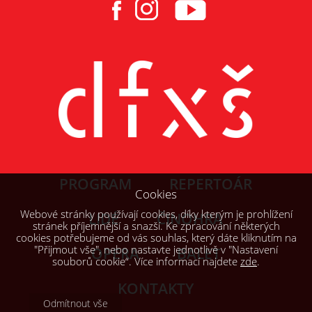
PROGRAM
REPERTOÁR
Cookies
Webové stránky používají cookies, díky kterým je prohlížení
LIDÉ
ČINOHRA
stránek příjemnější a snazší. Ke zpracování některých
cookies potřebujeme od vás souhlas, který dáte kliknutím na
"Přijmout vše", nebo nastavte jednotlivě v "Nastavení
OPERA
BALET
souborů cookie“. Více informací najdete
zde
.
KONTAKTY
Odmítnout vše