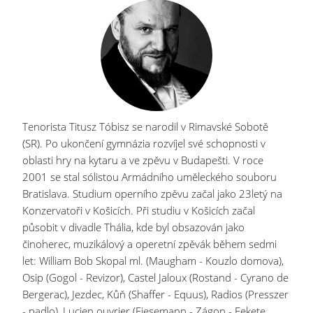
Tenorista Titusz Tóbisz se narodil v Rimavské Sobotě
(SR). Po ukončení gymnázia rozvíjel své schopnosti v
oblasti hry na kytaru a ve zpěvu v Budapešti. V roce
2001 se stal sólistou Armádního uměleckého souboru
Bratislava. Studium operního zpěvu začal jako 23letý na
Konzervatoři v Košicích. Při studiu v Košicích začal
působit v divadle Thália, kde byl obsazován jako
činoherec, muzikálový a operetní zpěvák během sedmi
let: William Bob Skopal ml. (Maugham - Kouzlo domova),
Osip (Gogol - Revizor), Castel Jaloux (Rostand - Cyrano de
Bergerac), Jezdec, Kůň (Shaffer - Equus), Radios (Presszer
- padlo), Lucien ouvrier (Eiesemann - Zágon - Fekete