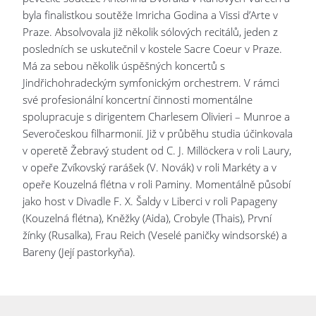
byla finalistkou soutěže Imricha Godina a Vissi d’Arte v
Praze. Absolvovala již několik sólových recitálů, jeden z
posledních se uskutečnil v kostele Sacre Coeur v Praze.
Má za sebou několik úspěšných koncertů s
Jindřichohradeckým symfonickým orchestrem. V rámci
své profesionální koncertní činnosti momentálne
spolupracuje s dirigentem Charlesem Olivieri – Munroe a
Severočeskou filharmonií. Již v průběhu studia účinkovala
v operetě Žebravý student od C. J. Millöckera v roli Laury,
v opeře Zvíkovský rarášek (V. Novák) v roli Markéty a v
opeře Kouzelná flétna v roli Paminy. Momentálně působí
jako host v Divadle F. X. Šaldy v Liberci v roli Papageny
(Kouzelná flétna), Kněžky (Aida), Crobyle (Thais), První
žínky (Rusalka), Frau Reich (Veselé paničky windsorské) a
Bareny (Její pastorkyňa).