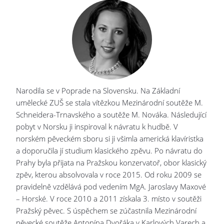
Narodila se v Poprade na Slovensku. Na Základní
umělecké ZUŠ se stala vítězkou Mezinárodní soutěže M.
Schneidera-Trnavského a soutěže M. Nováka. Následující
pobyt v Norsku ji inspiroval k návratu k hudbě. V
norském pěveckém sboru si ji všimla americká klavíristka
a doporučila jí studium klasického zpěvu. Po návratu do
Prahy byla přijata na Pražskou konzervatoř, obor klasický
zpěv, kterou absolvovala v roce 2015. Od roku 2009 se
pravidelně vzdělává pod vedením MgA. Jaroslavy Maxové
– Horské. V roce 2010 a 2011 získala 3. místo v soutěži
Pražský pěvec. S úspěchem se zúčastnila Mezinárodní
pěvecké soutěže Antonína Dvořáka v Karlových Varech a