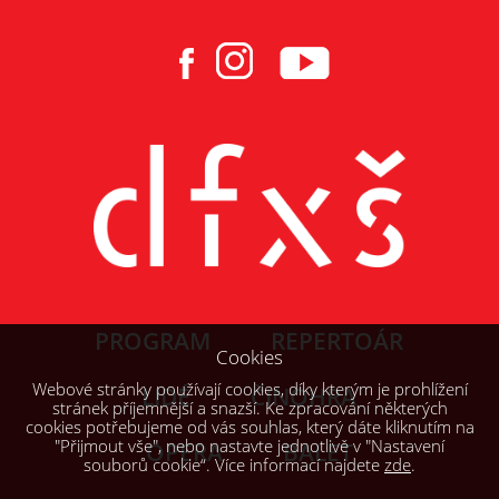
PROGRAM
REPERTOÁR
Cookies
Webové stránky používají cookies, díky kterým je prohlížení
LIDÉ
ČINOHRA
stránek příjemnější a snazší. Ke zpracování některých
cookies potřebujeme od vás souhlas, který dáte kliknutím na
"Přijmout vše", nebo nastavte jednotlivě v "Nastavení
OPERA
BALET
souborů cookie“. Více informací najdete
zde
.