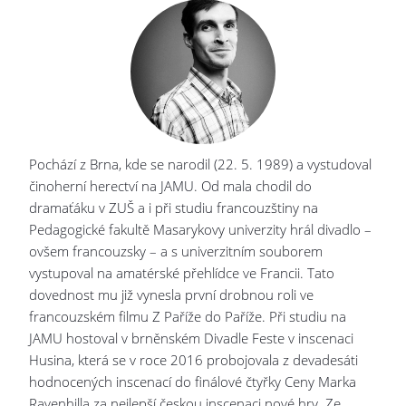
Pochází z Brna, kde se narodil (22. 5. 1989) a vystudoval
činoherní herectví na JAMU. Od mala chodil do
dramaťáku v ZUŠ a i při studiu francouzštiny na
Pedagogické fakultě Masarykovy univerzity hrál divadlo –
ovšem francouzsky – a s univerzitním souborem
vystupoval na amatérské přehlídce ve Francii. Tato
dovednost mu již vynesla první drobnou roli ve
francouzském filmu Z Paříže do Paříže. Při studiu na
JAMU hostoval v brněnském Divadle Feste v inscenaci
Husina, která se v roce 2016 probojovala z devadesáti
hodnocených inscenací do finálové čtyřky Ceny Marka
Ravenhilla za nejlepší českou inscenaci nové hry. Ze