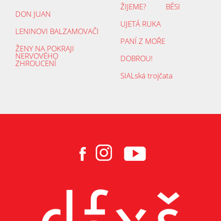
ŽIJEME?
BĚSI
DON JUAN
UJETÁ RUKA
LENINOVI BALZAMOVAČI
PANÍ Z MOŘE
ŽENY NA POKRAJI
NERVOVÉHO
DOBROU!
ZHROUCENÍ
SIALská trojčata