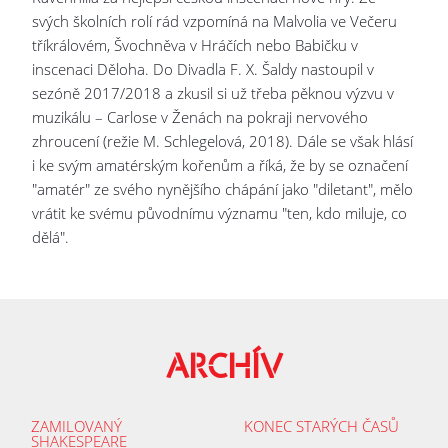
svých školních rolí rád vzpomíná na Malvolia ve Večeru
tříkrálovém, Švochněva v Hráčích nebo Babičku v
inscenaci Děloha. Do Divadla F. X. Šaldy nastoupil v
sezóně 2017/2018 a zkusil si už třeba pěknou výzvu v
muzikálu – Carlose v Ženách na pokraji nervového
zhroucení (režie M. Schlegelová, 2018). Dále se však hlásí
i ke svým amatérským kořenům a říká, že by se označení
"amatér" ze svého nynějšího chápání jako "diletant", mělo
vrátit ke svému původnímu významu "ten, kdo miluje, co
dělá".
ARCHÍV
ZAMILOVANÝ
KONEC STARÝCH ČASŮ
SHAKESPEARE